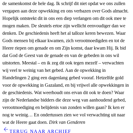
de samenkomst de hele dag. Ik schrijf dit niet opdat we ons zullen
vergapen aan deze opwekking en ons verbazen over Gods almacht.
Hopelijk ontsteekt dit in ons een diep verlangen om dit ook mee te
mogen maken. De sleutels ertoe zijn wellicht eenvoudiger dan we
denken. De geschiedenis heeft het al talloze keren bewezen. Waar
Gods mensen bij elkaar kwamen, zich verootmoedigden en tot de
Heere riepen om genade en om Zijn komst, daar kwam Hij. Ik bid
dat God de Geest van de genade en van de gebeden in ons wil
uitstorten. Meestal – en ik zeg dit ook tegen mezelf – verwachten
wij veel te weinig van het gebed. Aan de opwekking in
Handelingen 2 ging een dagenlang gebed vooraf. Hetzelfde gold
voor de opwekking in Gazaland, en bij vrijwel alle opwekkingen in
de geschiedenis. Wat weerhoudt ons ervan dit ook te doen? Waar
zijn de Nederlandse bidders die deze weg van aanhoudend gebed,
verootmoediging en belijdenis van zonden willen gaan? Ik ken er
nog te weinig… En ondertussen zien we vol verwachting uit naar
wat de Heere gaat doen.
Dirk van Genderen
arrow_back
TERUG NAAR ARCHIEF