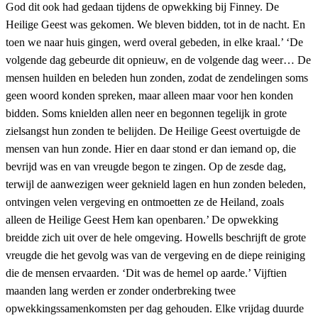
God dit ook had gedaan tijdens de opwekking bij Finney. De
Heilige Geest was gekomen. We bleven bidden, tot in de nacht. En
toen we naar huis gingen, werd overal gebeden, in elke kraal.’ ‘De
volgende dag gebeurde dit opnieuw, en de volgende dag weer… De
mensen huilden en beleden hun zonden, zodat de zendelingen soms
geen woord konden spreken, maar alleen maar voor hen konden
bidden. Soms knielden allen neer en begonnen tegelijk in grote
zielsangst hun zonden te belijden. De Heilige Geest overtuigde de
mensen van hun zonde. Hier en daar stond er dan iemand op, die
bevrijd was en van vreugde begon te zingen. Op de zesde dag,
terwijl de aanwezigen weer geknield lagen en hun zonden beleden,
ontvingen velen vergeving en ontmoetten ze de Heiland, zoals
alleen de Heilige Geest Hem kan openbaren.’ De opwekking
breidde zich uit over de hele omgeving. Howells beschrijft de grote
vreugde die het gevolg was van de vergeving en de diepe reiniging
die de mensen ervaarden. ‘Dit was de hemel op aarde.’ Vijftien
maanden lang werden er zonder onderbreking twee
opwekkingssamenkomsten per dag gehouden. Elke vrijdag duurde