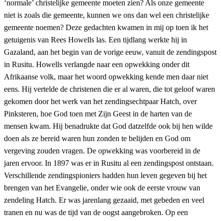
‘normale’ christelijke gemeente moeten zien? Als onze gemeente
niet is zoals die gemeente, kunnen we ons dan wel een christelijke
gemeente noemen? Deze gedachten kwamen in mij op toen ik het
getuigenis van Rees Howells las. Een tijdlang werkte hij in
Gazaland, aan het begin van de vorige eeuw, vanuit de zendingspost
in Rusitu. Howells verlangde naar een opwekking onder dit
Afrikaanse volk, maar het woord opwekking kende men daar niet
eens. Hij vertelde de christenen die er al waren, die tot geloof waren
gekomen door het werk van het zendingsechtpaar Hatch, over
Pinksteren, hoe God toen met Zijn Geest in de harten van de
mensen kwam. Hij benadrukte dat God datzelfde ook bij hen wilde
doen als ze bereid waren hun zonden te belijden en God om
vergeving zouden vragen. De opwekking was voorbereid in de
jaren ervoor. In 1897 was er in Rusitu al een zendingspost ontstaan.
Verschillende zendingspioniers hadden hun leven gegeven bij het
brengen van het Evangelie, onder wie ook de eerste vrouw van
zendeling Hatch. Er was jarenlang gezaaid, met gebeden en veel
tranen en nu was de tijd van de oogst aangebroken. Op een