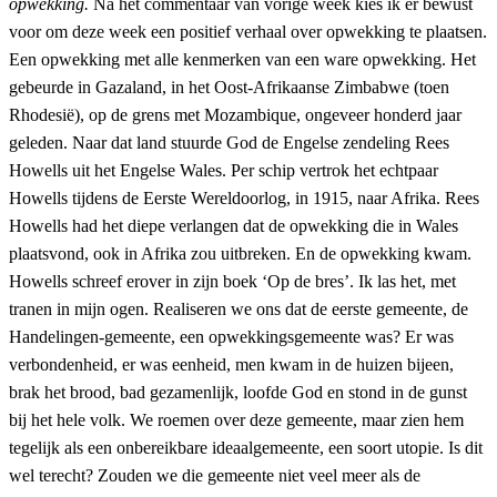
opwekking.
Na het commentaar van vorige week kies ik er bewust
voor om deze week een positief verhaal over opwekking te plaatsen.
Een opwekking met alle kenmerken van een ware opwekking. Het
gebeurde in Gazaland, in het Oost-Afrikaanse Zimbabwe (toen
Rhodesië), op de grens met Mozambique, ongeveer honderd jaar
geleden. Naar dat land stuurde God de Engelse zendeling Rees
Howells uit het Engelse Wales. Per schip vertrok het echtpaar
Howells tijdens de Eerste Wereldoorlog, in 1915, naar Afrika. Rees
Howells had het diepe verlangen dat de opwekking die in Wales
plaatsvond, ook in Afrika zou uitbreken. En de opwekking kwam.
Howells schreef erover in zijn boek ‘Op de bres’. Ik las het, met
tranen in mijn ogen. Realiseren we ons dat de eerste gemeente, de
Handelingen-gemeente, een opwekkingsgemeente was? Er was
verbondenheid, er was eenheid, men kwam in de huizen bijeen,
brak het brood, bad gezamenlijk, loofde God en stond in de gunst
bij het hele volk. We roemen over deze gemeente, maar zien hem
tegelijk als een onbereikbare ideaalgemeente, een soort utopie. Is dit
wel terecht? Zouden we die gemeente niet veel meer als de