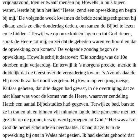
vrijdagavond, toen er twaalf mensen bij Howells in huis bijeen
waren, leerde hij hun het lied ‘Heere, zend een opwekking en begin
bij mij.’ De volgende week kwamen de beide zendingsechtparen bij
elkaar, zoals ze elke donderdag deden, om samen de Bijbel te lezen
en te bidden. ‘Terwijl we op onze knieën lagen en tot God riepen,
sprak de Heere tot mij, en zei dat de gebeden waren verhoord en dat
de opwekking zou komen.’ De volgende zondag begon de
opwekking. Howells schrijft daarover: ‘Die zondag was de 10e
oktober, mijn verjaardag. En terwijl ik ’s morgens preekte, merkte ik
duidelijk dat de Geest over de vergadering kwam. ’s Avonds daalde
Hij neer. Ik zal het nooit vergeten. Hij kwam op een jong meisje,
Kufasa geheten, dat drie dagen had gevast, in de overtuiging dat ze
niet klaar was voor de komst van de Heere, waarover zendeling
Hatch een aantal Bijbelstudies had gegeven. Terwijl ze bad, barstte
ze in tranen uit en binnen vijf minuten lag de hele gemeente met het
gezicht op de grond, terwijl werd geroepen tot God.’ ‘Het was alsof
God de hemel scheurde en neerdaalde. Ik had dit zelfs in de
opwekking bij ons in Wales niet gezien. Ik had slechts gehoord dat