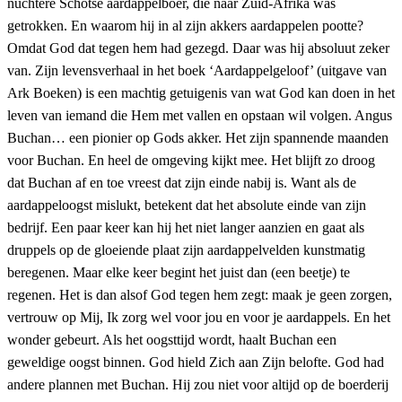
nuchtere Schotse aardappelboer, die naar Zuid-Afrika was
getrokken. En waarom hij in al zijn akkers aardappelen pootte?
Omdat God dat tegen hem had gezegd. Daar was hij absoluut zeker
van. Zijn levensverhaal in het boek ‘Aardappelgeloof’ (uitgave van
Ark Boeken) is een machtig getuigenis van wat God kan doen in het
leven van iemand die Hem met vallen en opstaan wil volgen. Angus
Buchan… een pionier op Gods akker. Het zijn spannende maanden
voor Buchan. En heel de omgeving kijkt mee. Het blijft zo droog
dat Buchan af en toe vreest dat zijn einde nabij is. Want als de
aardappeloogst mislukt, betekent dat het absolute einde van zijn
bedrijf. Een paar keer kan hij het niet langer aanzien en gaat als
druppels op de gloeiende plaat zijn aardappelvelden kunstmatig
beregenen. Maar elke keer begint het juist dan (een beetje) te
regenen. Het is dan alsof God tegen hem zegt: maak je geen zorgen,
vertrouw op Mij, Ik zorg wel voor jou en voor je aardappels. En het
wonder gebeurt. Als het oogsttijd wordt, haalt Buchan een
geweldige oogst binnen. God hield Zich aan Zijn belofte. God had
andere plannen met Buchan. Hij zou niet voor altijd op de boerderij