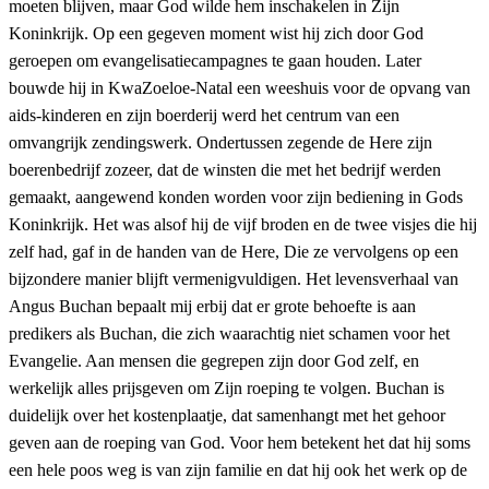
moeten blijven, maar God wilde hem inschakelen in Zijn
Koninkrijk. Op een gegeven moment wist hij zich door God
geroepen om evangelisatiecampagnes te gaan houden. Later
bouwde hij in KwaZoeloe-Natal een weeshuis voor de opvang van
aids-kinderen en zijn boerderij werd het centrum van een
omvangrijk zendingswerk. Ondertussen zegende de Here zijn
boerenbedrijf zozeer, dat de winsten die met het bedrijf werden
gemaakt, aangewend konden worden voor zijn bediening in Gods
Koninkrijk. Het was alsof hij de vijf broden en de twee visjes die hij
zelf had, gaf in de handen van de Here, Die ze vervolgens op een
bijzondere manier blijft vermenigvuldigen. Het levensverhaal van
Angus Buchan bepaalt mij erbij dat er grote behoefte is aan
predikers als Buchan, die zich waarachtig niet schamen voor het
Evangelie. Aan mensen die gegrepen zijn door God zelf, en
werkelijk alles prijsgeven om Zijn roeping te volgen. Buchan is
duidelijk over het kostenplaatje, dat samenhangt met het gehoor
geven aan de roeping van God. Voor hem betekent het dat hij soms
een hele poos weg is van zijn familie en dat hij ook het werk op de