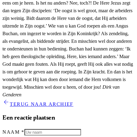
eens om je heen. Is het nu anders? Nee, toch?! De Here Jezus zegt
dan tegen Zijn discipelen: ‘De oogst is wel groot, maar de arbeiders
zijn weinig. Bidt daarom de Here van de oogst, dat Hij arbeiders
uitzende in Zijn oogst.’ Wie van u kan God roepen als een Angus
Buchan, om ingezet te worden in Zijn Koninkrijk? Als zendeling,
als evangelist, als biddende strijder. En misschien wel door anderen
te ondersteunen in hun bediening. Buchan had kunnen zeggen: ‘Ik
heb geen theologische opleiding, Here, kies iemand anders.’ Maar
God maakt geen fouten. Als Hij roept, geeft Hij ook alles wat nodig
is om gehoor te geven aan die roeping. In Zijn kracht. En dan is het
wonderlijk wat Hij kan doen door iemand die Hem volkomen is
toegewijd. Misschien wel door u heen, of door jou!
Dirk van
Genderen
arrow_back
TERUG NAAR ARCHIEF
Een reactie plaatsen
NAAM
*