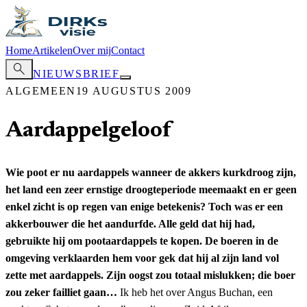
Home
Artikelen
Over mij
Contact
search
NIEUWSBRIEF
ALGEMEEN
19 AUGUSTUS 2009
Aardappelgeloof
Wie poot er nu aardappels wanneer de akkers kurkdroog zijn,
het land een zeer ernstige droogteperiode meemaakt en er geen
enkel zicht is op regen van enige betekenis? Toch was er een
akkerbouwer die het aandurfde. Alle geld dat hij had,
gebruikte hij om pootaardappels te kopen. De boeren in de
omgeving verklaarden hem voor gek dat hij al zijn land vol
zette met aardappels. Zijn oogst zou totaal mislukken; die boer
zou zeker failliet gaan…
Ik heb het over Angus Buchan, een