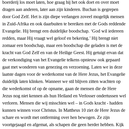
boerderij los moet laten, hoe graag hij het ook doet en over moet
dragen aan anderen, later aan zijn kinderen. Buchan is gegrepen
door God Zelf. Het is zijn diepe verlangen zoveel mogelijk mensen
in Zuid-Afrika en ook daarbuiten te bereiken met de Gods reddende
Evangelie. Hij brengt een duidelijke boodschap. ‘God wil iedereen
redden, maar Hij vraagt wel geloof en bekering.’ Hij brengt niet
zomaar een boodschap, maar een boodschap die geladen is met de
kracht van God Zelf en van de Heilige Geest. Hij getuigt ervan dat
de verkondiging van het Evangelie telkens opnieuw ook gepaard
gaat met wonderen van genezing en verzoening. Laten we in deze
laatste dagen voor de wederkomst van de Here Jezus, het Evangelie
duidelijk laten klinken. Wanneer we stil blijven zitten wachten op
die wederkomst of op de opname, gaan de mensen die de Here
Jezus nog niet kennen als hun Heiland en Verlosser ondertussen wel
verloren. Mensen die wij misschien wel – in Gods kracht - hadden
kunnen winnen voor Christus. In Mattheus 10 ziet de Here Jezus de
schare en wordt met ontferming over hen bewogen. Ze zijn
voortgejaagd en afgemat, als schapen die geen herder hebben. Kijk