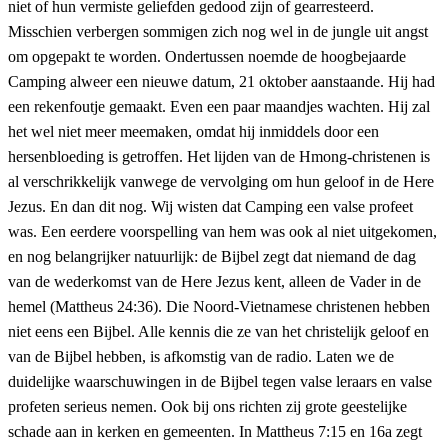
niet of hun vermiste geliefden gedood zijn of gearresteerd.
Misschien verbergen sommigen zich nog wel in de jungle uit angst
om opgepakt te worden. Ondertussen noemde de hoogbejaarde
Camping alweer een nieuwe datum, 21 oktober aanstaande. Hij had
een rekenfoutje gemaakt. Even een paar maandjes wachten. Hij zal
het wel niet meer meemaken, omdat hij inmiddels door een
hersenbloeding is getroffen. Het lijden van de Hmong-christenen is
al verschrikkelijk vanwege de vervolging om hun geloof in de Here
Jezus. En dan dit nog. Wij wisten dat Camping een valse profeet
was. Een eerdere voorspelling van hem was ook al niet uitgekomen,
en nog belangrijker natuurlijk: de Bijbel zegt dat niemand de dag
van de wederkomst van de Here Jezus kent, alleen de Vader in de
hemel (Mattheus 24:36). Die Noord-Vietnamese christenen hebben
niet eens een Bijbel. Alle kennis die ze van het christelijk geloof en
van de Bijbel hebben, is afkomstig van de radio. Laten we de
duidelijke waarschuwingen in de Bijbel tegen valse leraars en valse
profeten serieus nemen. Ook bij ons richten zij grote geestelijke
schade aan in kerken en gemeenten. In Mattheus 7:15 en 16a zegt