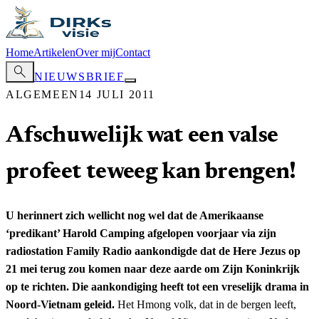
Home
Artikelen
Over mij
Contact
search
NIEUWSBRIEF
ALGEMEEN
14 JULI 2011
Afschuwelijk wat een valse
profeet teweeg kan brengen!
U herinnert zich wellicht nog wel dat de Amerikaanse
‘predikant’ Harold Camping afgelopen voorjaar via zijn
radiostation Family Radio aankondigde dat de Here Jezus op
21 mei terug zou komen naar deze aarde om Zijn Koninkrijk
op te richten. Die aankondiging heeft tot een vreselijk drama in
Noord-Vietnam geleid.
Het Hmong volk, dat in de bergen leeft,