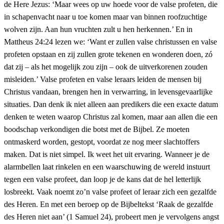
de Here Jezus: ‘Maar wees op uw hoede voor de valse profeten, die
in schapenvacht naar u toe komen maar van binnen roofzuchtige
wolven zijn. Aan hun vruchten zult u hen herkennen.’ En in
Mattheus 24:24 lezen we: ‘Want er zullen valse christussen en valse
profeten opstaan en zij zullen grote tekenen en wonderen doen, zó
dat zij – als het mogelijk zou zijn – ook de uitverkorenen zouden
misleiden.’ Valse profeten en valse leraars leiden de mensen bij
Christus vandaan, brengen hen in verwarring, in levensgevaarlijke
situaties. Dan denk ik niet alleen aan predikers die een exacte datum
denken te weten waarop Christus zal komen, maar aan allen die een
boodschap verkondigen die botst met de Bijbel. Ze moeten
ontmaskerd worden, gestopt, voordat ze nog meer slachtoffers
maken. Dat is niet simpel. Ik weet het uit ervaring. Wanneer je de
alarmbellen laat rinkelen en een waarschuwing de wereld instuurt
tegen een valse profeet, dan loop je de kans dat de hel letterlijk
losbreekt. Vaak noemt zo’n valse profeet of leraar zich een gezalfde
des Heren. En met een beroep op de Bijbeltekst ‘Raak de gezalfde
des Heren niet aan’ (1 Samuel 24), probeert men je vervolgens angst