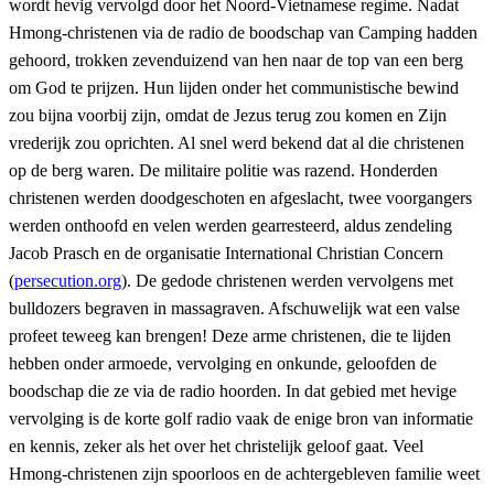
wordt hevig vervolgd door het Noord-Vietnamese regime. Nadat
Hmong-christenen via de radio de boodschap van Camping hadden
gehoord, trokken zevenduizend van hen naar de top van een berg
om God te prijzen. Hun lijden onder het communistische bewind
zou bijna voorbij zijn, omdat de Jezus terug zou komen en Zijn
vrederijk zou oprichten. Al snel werd bekend dat al die christenen
op de berg waren. De militaire politie was razend. Honderden
christenen werden doodgeschoten en afgeslacht, twee voorgangers
werden onthoofd en velen werden gearresteerd, aldus zendeling
Jacob Prasch en de organisatie International Christian Concern
(
persecution.org
). De gedode christenen werden vervolgens met
bulldozers begraven in massagraven. Afschuwelijk wat een valse
profeet teweeg kan brengen! Deze arme christenen, die te lijden
hebben onder armoede, vervolging en onkunde, geloofden de
boodschap die ze via de radio hoorden. In dat gebied met hevige
vervolging is de korte golf radio vaak de enige bron van informatie
en kennis, zeker als het over het christelijk geloof gaat. Veel
Hmong-christenen zijn spoorloos en de achtergebleven familie weet