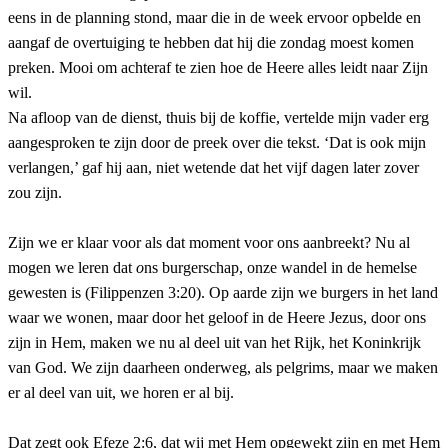
eens in de planning stond, maar die in de week ervoor opbelde en
aangaf de overtuiging te hebben dat hij die zondag moest komen
preken. Mooi om achteraf te zien hoe de Heere alles leidt naar Zijn
wil.
Na afloop van de dienst, thuis bij de koffie, vertelde mijn vader erg
aangesproken te zijn door de preek over die tekst. ‘Dat is ook mijn
verlangen,’ gaf hij aan, niet wetende dat het vijf dagen later zover
zou zijn.
Zijn we er klaar voor als dat moment voor ons aanbreekt? Nu al
mogen we leren dat
o
ns burgerschap, onze wandel in de hemelse
gewesten is (Filippenzen 3:20). Op aarde zijn we burgers in het land
waar we wonen, maar door het geloof in de Heere Jezus, door ons
zijn in Hem, maken we nu al deel uit van het Rijk, het Koninkrijk
van God. We zijn daarheen onderweg, als pelgrims, maar we maken
er al deel van uit, we horen er al bij.
Dat zegt ook Efeze 2:6, dat wij met Hem opgewekt zijn en met Hem