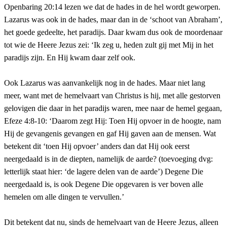
Openbaring 20:14 lezen we dat de hades in de hel wordt geworpen.
Lazarus was ook in de hades, maar dan in de ‘schoot van Abraham’,
het goede gedeelte, het paradijs. Daar kwam dus ook de moordenaar
tot wie de Heere Jezus zei: ‘Ik zeg u, heden zult gij met Mij in het
paradijs zijn. En Hij kwam daar zelf ook.
Ook Lazarus was aanvankelijk nog in de hades. Maar niet lang
meer, want met de hemelvaart van Christus is hij, met alle gestorven
gelovigen die daar in het paradijs waren, mee naar de hemel gegaan,
Efeze 4:8-10: ‘Daarom zegt Hij: Toen Hij opvoer in de hoogte, nam
Hij de gevangenis gevangen en gaf Hij gaven aan de mensen. Wat
betekent dit ‘toen Hij opvoer’ anders dan dat Hij ook eerst
neergedaald is in de diepten, namelijk de aarde? (toevoeging dvg:
letterlijk staat hier: ‘de lagere delen van de aarde’) Degene Die
neergedaald is, is ook Degene Die opgevaren is ver boven alle
hemelen om alle dingen te vervullen.’
Dit betekent dat nu, sinds de hemelvaart van de Heere Jezus, alleen