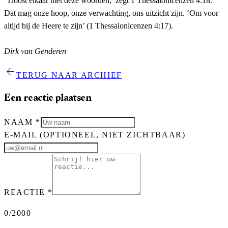
‘Troost elkaar met deze woorden,’ zegt 1 Thessalonicenzen 4:18.
Dat mag onze hoop, onze verwachting, ons uitzicht zijn. ‘Om voor
altijd bij de Heere te zijn’ (1 Thessalonicenzen 4:17).
Dirk van Genderen
arrow_back
TERUG NAAR ARCHIEF
Een reactie plaatsen
NAAM
*
E-MAIL
(OPTIONEEL, NIET ZICHTBAAR)
REACTIE
*
0
/2000