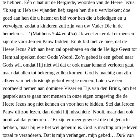
te hebben. Eén citaat uit de Bergrede, woorden van de Heere Jezus:
‘Ik zeg u: Heb uw vijanden lief; zegen hen die u vervloeken; doe
goed aan hen die u haten; en bid voor hen die u beledigen en u
vervolgen, zodat u kinderen zult zijn van uw Vader Die in de
hemelen is…’ (Mattheus 5:44 en 45a). Ik weet zeker dat er mensen
zijn die voor Jeroen Pauw bidden. En ik bid met ze mee, dat de
Heere Jezus Zich aan hem zal openbaren en dat de Heilige Geest tot
Hem zal spreken door Gods Woord. Zo’n gebed is een gebed naar
Gods wil, omdat Hij niet wil dat er ook maar iemand verloren gaat,
maar dat allen tot bekering zullen komen. God is machtig om zijn
afkeer van het christelijk geloof weg te nemen. Laten we een
voorbeeld nemen aan dominee Visser en Tijs van den Brink, om het
gesprek aan te gaan met mensen in onze eigen omgeving die de
Heere Jezus nog niet kennen en voor hen te bidden. Stel dat Jeroen
Pauw dit zou lezen, dan denkt hij misschien: ‘Nooit, maar dan ook
nooit zal dat gebeuren…’Er zijn er meer geweest die dat gedacht
hebben, maar bij wie het wel gebeurd is. God is machtig om je leven
totaal te veranderen. Dat is mijn verlangen, mijn gebed…
Dirk van