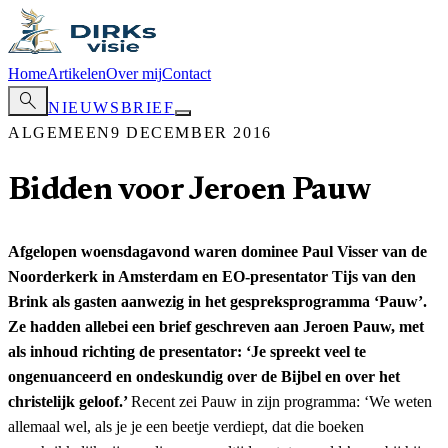
Home
Artikelen
Over mij
Contact
search
NIEUWSBRIEF
ALGEMEEN
9 DECEMBER 2016
Bidden voor Jeroen Pauw
Afgelopen woensdagavond waren dominee Paul Visser van de
Noorderkerk in Amsterdam en EO-presentator Tijs van den
Brink als gasten aanwezig in het gespreksprogramma ‘Pauw’.
Ze hadden allebei een brief geschreven aan Jeroen Pauw, met
als inhoud richting de presentator: ‘Je spreekt veel te
ongenuanceerd en ondeskundig over de Bijbel en over het
christelijk geloof.’
Recent zei Pauw in zijn programma: ‘We weten
allemaal wel, als je je een beetje verdiept, dat die boeken