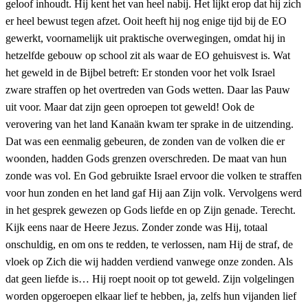
geloof inhoudt. Hij kent het van heel nabij. Het lijkt erop dat hij zich
er heel bewust tegen afzet. Ooit heeft hij nog enige tijd bij de EO
gewerkt, voornamelijk uit praktische overwegingen, omdat hij in
hetzelfde gebouw op school zit als waar de EO gehuisvest is. Wat
het geweld in de Bijbel betreft: Er stonden voor het volk Israel
zware straffen op het overtreden van Gods wetten. Daar las Pauw
uit voor. Maar dat zijn geen oproepen tot geweld! Ook de
verovering van het land Kanaän kwam ter sprake in de uitzending.
Dat was een eenmalig gebeuren, de zonden van de volken die er
woonden, hadden Gods grenzen overschreden. De maat van hun
zonde was vol. En God gebruikte Israel ervoor die volken te straffen
voor hun zonden en het land gaf Hij aan Zijn volk. Vervolgens werd
in het gesprek gewezen op Gods liefde en op Zijn genade. Terecht.
Kijk eens naar de Heere Jezus. Zonder zonde was Hij, totaal
onschuldig, en om ons te redden, te verlossen, nam Hij de straf, de
vloek op Zich die wij hadden verdiend vanwege onze zonden. Als
dat geen liefde is… Hij roept nooit op tot geweld. Zijn volgelingen
worden opgeroepen elkaar lief te hebben, ja, zelfs hun vijanden lief