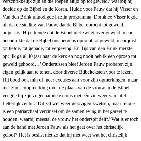
verschrikkelijk zijn en die roepen altijd op tot geweld,’ waarbij hij
doelde op de Bijbel en de Koran. Hulde voor Pauw dat hij Visser en
Van den Brink uitnodigde in zijn programma. Dominee Visser legde
uit dat de stelling van Pauw, dat de Bijbel oproept tot geweld,
onjuist is. Hij erkende dat de Bijbel niet zwijgt over geweld, maar
benadrukte dat de Bijbel ons nergens oproept tot geweld, maar juist
tot liefde, tot genade, tot vergeving. En Tijs van den Brink merkte
op: ‘Ik ga al 40 jaar naar de kerk en nog nooit heb ik een oproep tot
geweld gehoord…’ Ondertussen bleef Jeroen Pauw proberen zijn
eigen gelijk aan te tonen, door diverse Bijbelteksten voor te lezen.
Hij bood ook min of meer excuses aan voor zijn opmerkingen, maar
met zijn slotopmerking over de plaats van de vrouw in de Bijbel
veegde hij zijn zogenaamde excuus met één zin weer van tafel.
Letterlijk zei hij: ‘Dit zal wel weer gelovigen kwetsen, maar religie
is een patriarchaal verzinsel om de samenleving in het gareel te
houden, waarbij meestal de vrouw het onderspit delft.’ Wat is er toch
aan de hand met Jeroen Pauw als het gaat over het christelijk
geloof? Het is beslist niet zo dat hij niet weet wat het christelijk