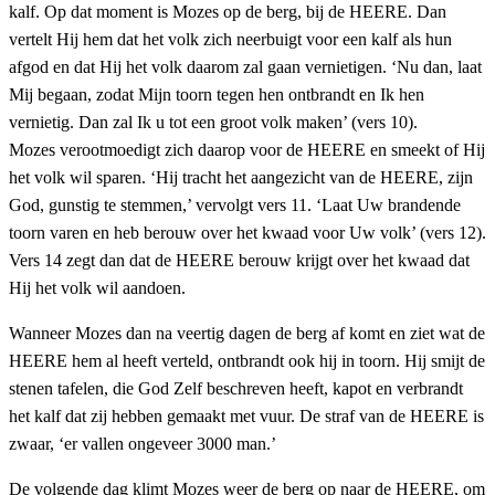
kalf. Op dat moment is Mozes op de berg, bij de HEERE. Dan
vertelt Hij hem dat het volk zich neerbuigt voor een kalf als hun
afgod en dat Hij het volk daarom zal gaan vernietigen. ‘Nu dan, laat
Mij begaan, zodat Mijn toorn tegen hen ontbrandt en Ik hen
vernietig. Dan zal Ik u tot een groot volk maken’ (vers 10).
Mozes verootmoedigt zich daarop voor de HEERE en smeekt of Hij
het volk wil sparen. ‘Hij tracht het aangezicht van de HEERE, zijn
God, gunstig te stemmen,’ vervolgt vers 11. ‘Laat Uw brandende
toorn varen en heb berouw over het kwaad voor Uw volk’ (vers 12).
Vers 14 zegt dan dat de HEERE berouw krijgt over het kwaad dat
Hij het volk wil aandoen.
Wanneer Mozes dan na veertig dagen de berg af komt en ziet wat de
HEERE hem al heeft verteld, ontbrandt ook hij in toorn. Hij smijt de
stenen tafelen, die God Zelf beschreven heeft, kapot en verbrandt
het kalf dat zij hebben gemaakt met vuur. De straf van de HEERE is
zwaar, ‘er vallen ongeveer 3000 man.’
De volgende dag klimt Mozes weer de berg op naar de HEERE, om