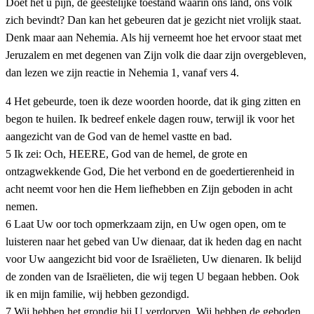
Doet het u pijn, de geestelijke toestand waarin ons land, ons volk
zich bevindt? Dan kan het gebeuren dat je gezicht niet vrolijk staat.
Denk maar aan Nehemia. Als hij verneemt hoe het ervoor staat met
Jeruzalem en met degenen van Zijn volk die daar zijn overgebleven,
dan lezen we zijn reactie in Nehemia 1, vanaf vers 4.
4 Het gebeurde, toen ik deze woorden hoorde, dat ik ging zitten en
begon te huilen. Ik bedreef enkele dagen rouw, terwijl ik voor het
aangezicht van de God van de hemel vastte en bad.
5 Ik zei: Och, HEERE, God van de hemel, de grote en
ontzagwekkende God, Die het verbond en de goedertierenheid in
acht neemt voor hen die Hem liefhebben en Zijn geboden in acht
nemen.
6 Laat Uw oor toch opmerkzaam zijn, en Uw ogen open, om te
luisteren naar het gebed van Uw dienaar, dat ik heden dag en nacht
voor Uw aangezicht bid voor de Israëlieten, Uw dienaren. Ik belijd
de zonden van de Israëlieten, die wij tegen U begaan hebben. Ook
ik en mijn familie, wij hebben gezondigd.
7 Wij hebben het grondig bij U verdorven. Wij hebben de geboden,