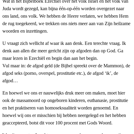
Wat in het Bijbelboek Ezechiël over het volk Israel en het volk van
Juda wordt gezegd, kan bijna één-op-één worden overgezet naar
ons land, ons volk. We hebben de Heere verlaten, we hebben Hem
de rug toegekeerd, we trekken ons niets meer aan van Zijn heilzame
woorden en inzettingen.
U vraagt zich wellicht af waar ik aan denk. Een terechte vraag. Ik
denk aan allen die meer gericht zijn op afgoden dan op God. Ga
maar lezen in Ezechiël en begin dan aan het begin.
Vul maar in: de afgod geld (de Bijbel spreekt over de Mammon), de
afgod seks (porno, overspel, prostitutie etc.), de afgod ‘ik’, de
afgod…
En hoewel we ons er nauwelijks druk meer om maken, moet hier
ook de massamoord op ongeboren kinderen, euthanasie, prostitutie
en het praktiseren van homoseksualiteit worden genoemd. En
hoewel wij ons er misschien bij hebben neergelegd en het hebben
geaccepteerd, botst dit voor 100 procent met Gods Woord.