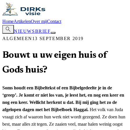
Home
Artikelen
Over mij
Contact
search
NIEUWSBRIEF
ALGEMEEN
13 SEPTEMBER 2019
Bouwt u uw eigen huis of
Gods huis?
Soms houdt een Bijbeltekst of een Bijbelgedeelte je in de
‘greep’. Je komt er niet los van, je leest het, en nog een keer en
nog een keer. Wellicht herkent u dat. Bij mij ging het zo de
afgelopen dagen met het Bijbelboek Haggaï.
Het volk van Juda
vraagt zich af waarom hun werk niet wordt gezegend. Ze doen hun
best, maar alles zit tegen. Ze zaaien veel, maar halen weinig oogst