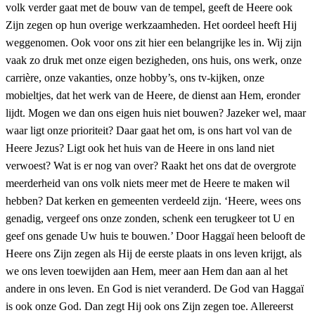
volk verder gaat met de bouw van de tempel, geeft de Heere ook
Zijn zegen op hun overige werkzaamheden. Het oordeel heeft Hij
weggenomen. Ook voor ons zit hier een belangrijke les in. Wij zijn
vaak zo druk met onze eigen bezigheden, ons huis, ons werk, onze
carrière, onze vakanties, onze hobby’s, ons tv-kijken, onze
mobieltjes, dat het werk van de Heere, de dienst aan Hem, eronder
lijdt. Mogen we dan ons eigen huis niet bouwen? Jazeker wel, maar
waar ligt onze prioriteit? Daar gaat het om, is ons hart vol van de
Heere Jezus? Ligt ook het huis van de Heere in ons land niet
verwoest? Wat is er nog van over? Raakt het ons dat de overgrote
meerderheid van ons volk niets meer met de Heere te maken wil
hebben? Dat kerken en gemeenten verdeeld zijn. ‘Heere, wees ons
genadig, vergeef ons onze zonden, schenk een terugkeer tot U en
geef ons genade Uw huis te bouwen.’ Door Haggaï heen belooft de
Heere ons Zijn zegen als Hij de eerste plaats in ons leven krijgt, als
we ons leven toewijden aan Hem, meer aan Hem dan aan al het
andere in ons leven. En God is niet veranderd. De God van Haggaï
is ook onze God. Dan zegt Hij ook ons Zijn zegen toe. Allereerst