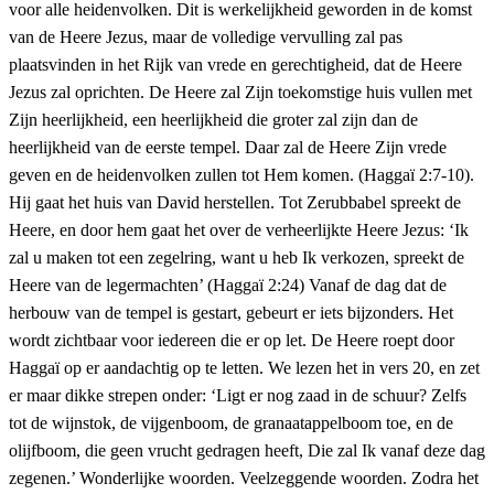
voor alle heidenvolken. Dit is werkelijkheid geworden in de komst
van de Heere Jezus, maar de volledige vervulling zal pas
plaatsvinden in het Rijk van vrede en gerechtigheid, dat de Heere
Jezus zal oprichten. De Heere zal Zijn toekomstige huis vullen met
Zijn heerlijkheid, een heerlijkheid die groter zal zijn dan de
heerlijkheid van de eerste tempel. Daar zal de Heere Zijn vrede
geven en de heidenvolken zullen tot Hem komen. (Haggaï 2:7-10).
Hij gaat het huis van David herstellen. Tot Zerubbabel spreekt de
Heere, en door hem gaat het over de verheerlijkte Heere Jezus: ‘Ik
zal u maken tot een zegelring, want u heb Ik verkozen, spreekt de
Heere van de legermachten’ (Haggaï 2:24) Vanaf de dag dat de
herbouw van de tempel is gestart, gebeurt er iets bijzonders. Het
wordt zichtbaar voor iedereen die er op let. De Heere roept door
Haggaï op er aandachtig op te letten. We lezen het in vers 20, en zet
er maar dikke strepen onder: ‘Ligt er nog zaad in de schuur? Zelfs
tot de wijnstok, de vijgenboom, de granaatappelboom toe, en de
olijfboom, die geen vrucht gedragen heeft, Die zal Ik vanaf deze dag
zegenen.’ Wonderlijke woorden. Veelzeggende woorden. Zodra het