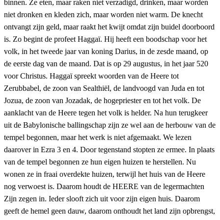
binnen. Ze eten, maar raken niet verzadigd, drinken, maar worden
niet dronken en kleden zich, maar worden niet warm. De knecht
ontvangt zijn geld, maar raakt het kwijt omdat zijn buidel doorboord
is. Zo begint de profeet Haggaï. Hij heeft een boodschap voor het
volk, in het tweede jaar van koning Darius, in de zesde maand, op
de eerste dag van de maand. Dat is op 29 augustus, in het jaar 520
voor Christus. Haggaï spreekt woorden van de Heere tot
Zerubbabel, de zoon van Sealthiël, de landvoogd van Juda en tot
Jozua, de zoon van Jozadak, de hogepriester en tot het volk. De
aanklacht van de Heere tegen het volk is helder. Na hun terugkeer
uit de Babylonische ballingschap zijn ze wel aan de herbouw van de
tempel begonnen, maar het werk is niet afgemaakt. We lezen
daarover in Ezra 3 en 4. Door tegenstand stopten ze ermee. In plaats
van de tempel begonnen ze hun eigen huizen te herstellen. Nu
wonen ze in fraai overdekte huizen, terwijl het huis van de Heere
nog verwoest is. Daarom houdt de HEERE van de legermachten
Zijn zegen in. Ieder slooft zich uit voor zijn eigen huis. Daarom
geeft de hemel geen dauw, daarom onthoudt het land zijn opbrengst,