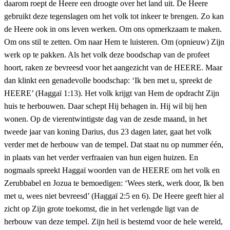
daarom roept de Heere een droogte over het land uit. De Heere
gebruikt deze tegenslagen om het volk tot inkeer te brengen. Zo kan
de Heere ook in ons leven werken. Om ons opmerkzaam te maken.
Om ons stil te zetten. Om naar Hem te luisteren. Om (opnieuw) Zijn
werk op te pakken. Als het volk deze boodschap van de profeet
hoort, raken ze bevreesd voor het aangezicht van de HEERE. Maar
dan klinkt een genadevolle boodschap: ‘Ik ben met u, spreekt de
HEERE’ (Haggaï 1:13). Het volk krijgt van Hem de opdracht Zijn
huis te herbouwen. Daar schept Hij behagen in. Hij wil bij hen
wonen. Op de vierentwintigste dag van de zesde maand, in het
tweede jaar van koning Darius, dus 23 dagen later, gaat het volk
verder met de herbouw van de tempel. Dat staat nu op nummer één,
in plaats van het verder verfraaien van hun eigen huizen. En
nogmaals spreekt Haggaï woorden van de HEERE om het volk en
Zerubbabel en Jozua te bemoedigen: ‘Wees sterk, werk door, Ik ben
met u, wees niet bevreesd’ (Haggaï 2:5 en 6). De Heere geeft hier al
zicht op Zijn grote toekomst, die in het verlengde ligt van de
herbouw van deze tempel. Zijn heil is bestemd voor de hele wereld,