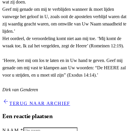
wat zij doen.
Geef mij genade om mij te verblijden wanneer ik moet lijden
vanwege het geloof in U, zoals ooit de apostelen verblijd waren dat
zij waardig geacht waren, om omwille van Uw Naam smaadheid te
lijden.’
Het oordeel, de veroordeling komt niet aan mij toe. ‘Mij komt de
wraak toe, Ik zal het vergelden, zegt de Heere’ (Romeinen 12:19).
‘Heere, leer mij om los te laten en in Uw hand te geven. Geef mij
genade om mij vast te klampen aan Uw woorden: “De HEERE zal
voor u strijden, en u moet stil zijn” (Exodus 14:14).’
Dirk van Genderen
arrow_back
TERUG NAAR ARCHIEF
Een reactie plaatsen
NAAM
*