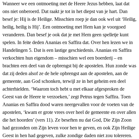
Wanneer we een ontmoeting met de Heere Jezus hebben, laat dat
ons niet onberoerd. Dat raakt je tot in het diepst van je hart. Dan
besef je: Hij is de Heilige. Misschien roep je dan ook wel uit ‘Heilig,
heilig, heilig is Hij’. Een ontmoeting met Hem kan je voorgoed
veranderen. Dan besef je ook dat je met Hem geen spelletje kunt
spelen. In feite deden Ananias en Saffira dat. Over hen lezen we in
Handelingen 5. Dat is een lastige geschiedenis. Ananias en Saffira
verkochten hun eigendom – misschien wel een boerderij – en
brachten een deel van de opbrengst bij de apostelen. Hun zonde was
dat zij deden alsof ze de hele opbrengst aan de apostelen, aan de
gemeente, aan God schonken, terwijl ze in het geheim een deel
achterhielden. ‘Waarom toch hebt u met elkaar afgesproken de
Geest van de Heere te verzoeken,’ zegt Petrus tegen Saffira. Toen
Ananias en Saffira dood waren neergevallen voor de voeten van de
apostelen, ‘kwam er grote vrees over heel de gemeente en over allen
die het hoorden’ (vers 11). Ze beseften nu dat God, Die Zijn Zoon
had gezonden om Zijn leven voor hen te geven, en ook Zijn Heilige
Geest in hen had gegeven, zulke zondige daden niet zou tolereren.