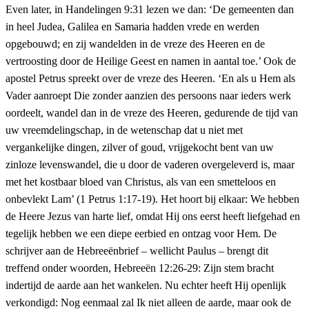
Even later, in Handelingen 9:31 lezen we dan: ‘De gemeenten dan
in heel Judea, Galilea en Samaria hadden vrede en werden
opgebouwd; en zij wandelden in de vreze des Heeren en de
vertroosting door de Heilige Geest en namen in aantal toe.’ Ook de
apostel Petrus spreekt over de vreze des Heeren. ‘En als u Hem als
Vader aanroept Die zonder aanzien des persoons naar ieders werk
oordeelt, wandel dan in de vreze des Heeren, gedurende de tijd van
uw vreemdelingschap, in de wetenschap dat u niet met
vergankelijke dingen, zilver of goud, vrijgekocht bent van uw
zinloze levenswandel, die u door de vaderen overgeleverd is, maar
met het kostbaar bloed van Christus, als van een smetteloos en
onbevlekt Lam’ (1 Petrus 1:17-19). Het hoort bij elkaar: We hebben
de Heere Jezus van harte lief, omdat Hij ons eerst heeft liefgehad en
tegelijk hebben we een diepe eerbied en ontzag voor Hem. De
schrijver aan de Hebreeënbrief – wellicht Paulus – brengt dit
treffend onder woorden, Hebreeën 12:26-29: Zijn stem bracht
indertijd de aarde aan het wankelen. Nu echter heeft Hij openlijk
verkondigd: Nog eenmaal zal Ik niet alleen de aarde, maar ook de