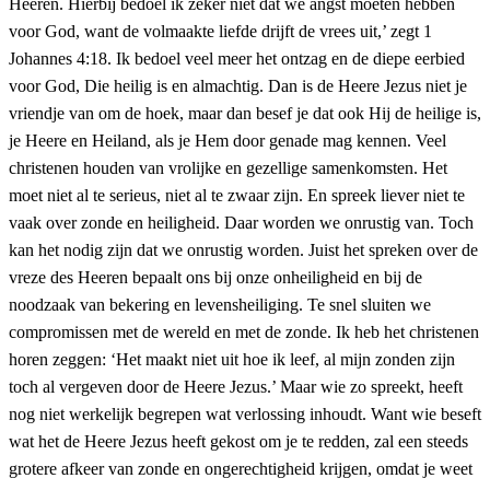
Heeren. Hierbij bedoel ik zeker niet dat we angst moeten hebben
voor God, want de volmaakte liefde drijft de vrees uit,’ zegt 1
Johannes 4:18. Ik bedoel veel meer het ontzag en de diepe eerbied
voor God, Die heilig is en almachtig. Dan is de Heere Jezus niet je
vriendje van om de hoek, maar dan besef je dat ook Hij de heilige is,
je Heere en Heiland, als je Hem door genade mag kennen. Veel
christenen houden van vrolijke en gezellige samenkomsten. Het
moet niet al te serieus, niet al te zwaar zijn. En spreek liever niet te
vaak over zonde en heiligheid. Daar worden we onrustig van. Toch
kan het nodig zijn dat we onrustig worden. Juist het spreken over de
vreze des Heeren bepaalt ons bij onze onheiligheid en bij de
noodzaak van bekering en levensheiliging. Te snel sluiten we
compromissen met de wereld en met de zonde. Ik heb het christenen
horen zeggen: ‘Het maakt niet uit hoe ik leef, al mijn zonden zijn
toch al vergeven door de Heere Jezus.’ Maar wie zo spreekt, heeft
nog niet werkelijk begrepen wat verlossing inhoudt. Want wie beseft
wat het de Heere Jezus heeft gekost om je te redden, zal een steeds
grotere afkeer van zonde en ongerechtigheid krijgen, omdat je weet