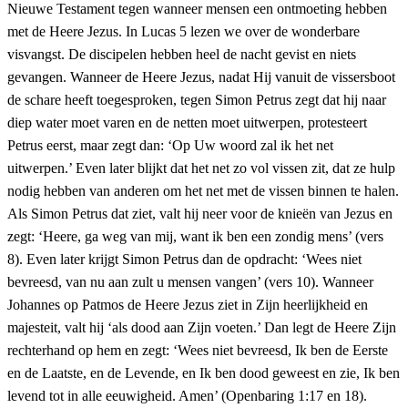
Nieuwe Testament tegen wanneer mensen een ontmoeting hebben
met de Heere Jezus. In Lucas 5 lezen we over de wonderbare
visvangst. De discipelen hebben heel de nacht gevist en niets
gevangen. Wanneer de Heere Jezus, nadat Hij vanuit de vissersboot
de schare heeft toegesproken, tegen Simon Petrus zegt dat hij naar
diep water moet varen en de netten moet uitwerpen, protesteert
Petrus eerst, maar zegt dan: ‘Op Uw woord zal ik het net
uitwerpen.’ Even later blijkt dat het net zo vol vissen zit, dat ze hulp
nodig hebben van anderen om het net met de vissen binnen te halen.
Als Simon Petrus dat ziet, valt hij neer voor de knieën van Jezus en
zegt: ‘Heere, ga weg van mij, want ik ben een zondig mens’ (vers
8). Even later krijgt Simon Petrus dan de opdracht: ‘Wees niet
bevreesd, van nu aan zult u mensen vangen’ (vers 10). Wanneer
Johannes op Patmos de Heere Jezus ziet in Zijn heerlijkheid en
majesteit, valt hij ‘als dood aan Zijn voeten.’ Dan legt de Heere Zijn
rechterhand op hem en zegt: ‘Wees niet bevreesd, Ik ben de Eerste
en de Laatste, en de Levende, en Ik ben dood geweest en zie, Ik ben
levend tot in alle eeuwigheid. Amen’ (Openbaring 1:17 en 18).