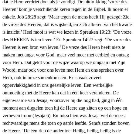
dat je Hem verdriet doet als je zondigt. De uitdrukking ‘vreze des
Heeren’ kom je verschillende keren tegen in de Bijbel. Ik noem er
enkele. Job 28:28 zegt: ‘Maar tegen de mens heeft Hij gezegd: Zie,
de vreze des Heeren, dat is wijsheid, en zich afkeren van het kwade
is inzicht.’ Heel mooi is wat we lezen in Spreuken 19:23: ‘De vreze
des HEEREN is ten leven.’ En Spreuken 14:27 zegt: ‘De vreze des
Heeren is een bron van leven.’ De vreze des Heren heeft niets te
maken met angst voor God, maar veel meer met eerbied en ontzag
voor Hem. Dat geldt voor de wijze waarop we omgaan met Zijn
Woord, maar ook voor ons leven met Hem en ons spreken over
Hem, ook in onze samenkomsten. Er is vaak zoveel
oppervlakkigheid in ons geestelijke leven. Een werkelijke
ontmoeting met de Heere kan dat in één keer veranderen. De
eigenwaarde van Jesaja, voorzover hij die nog had, ging in één
moment aan diggelen toen hij de Heere zag zitten op een hoge en
verheven troon (Jesaja 6). En misschien was Jesaja wel de meest
rechtvaardige mens die toen op aarde leefde. Serafs stonden boven
de Heere. ‘De één riep de ander toe: Heilig, heilig, heilig is de