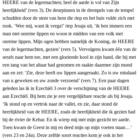
HEERE van de legermachten; heel de aarde is vol van Zijn
heerlijkheid’ (vers 3). De deurpinnen in de drempels van de tempel
schudden door de stem van hem die riep en het huis vulde zich met
rook. ‘Wee mij, want ik verga!’ riep Jesaja uit, ‘ik ben immers een
man met onreine lippen en woon te midden van een volk met
onreine lippen. Mijn ogen hebben namelijk de Koning, de HEERE
van de legermachten, gezien’ (vers 5). Vervolgens kwam één van de
serafs naar hem toe, met een gloeiende kool in zijn hand, die hij met
een tang van het altaar had genomen en raakte daarmee zijn mond
aan en zei: ‘Zie, deze heeft uw lippen aangeraakt. Zo is uw misdaad
van u geweken en uw zonde verzoend’ (vers 7). Een paar dagen
geleden las ik in Ezechiël 3 over de verschijning van de HEERE
aan Ezechiël. Bij hem zie je een vergelijkbare reactie als bij Jesaja.
‘Ik stond op en vertrok naar de vallei, en zie, daar stond de
heerlijkheid van de HEERE, zoals de heerlijkheid die ik gezien had
bij de rivier de Kebar. En ik wierp mij met mijn gezicht ter aarde.
Toen kwam de Geest in mij en deed mijn op mijn voeten staan…’
(vers 23 en 24a). Deze zelfde soort reacties kom je ook in het