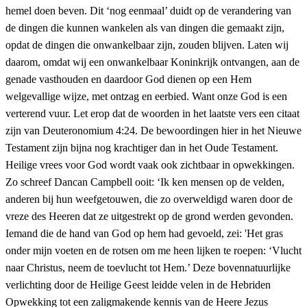
hemel doen beven. Dit ‘nog eenmaal’ duidt op de verandering van
de dingen die kunnen wankelen als van dingen die gemaakt zijn,
opdat de dingen die onwankelbaar zijn, zouden blijven. Laten wij
daarom, omdat wij een onwankelbaar Koninkrijk ontvangen, aan de
genade vasthouden en daardoor God dienen op een Hem
welgevallige wijze, met ontzag en eerbied. Want onze God is een
verterend vuur. Let erop dat de woorden in het laatste vers een citaat
zijn van Deuteronomium 4:24. De bewoordingen hier in het Nieuwe
Testament zijn bijna nog krachtiger dan in het Oude Testament.
Heilige vrees voor God wordt vaak ook zichtbaar in opwekkingen.
Zo schreef Dancan Campbell ooit: ‘Ik ken mensen op de velden,
anderen bij hun weefgetouwen, die zo overweldigd waren door de
vreze des Heeren dat ze uitgestrekt op de grond werden gevonden.
Iemand die de hand van God op hem had gevoeld, zei: 'Het gras
onder mijn voeten en de rotsen om me heen lijken te roepen: ‘Vlucht
naar Christus, neem de toevlucht tot Hem.’ Deze bovennatuurlijke
verlichting door de Heilige Geest leidde velen in de Hebriden
Opwekking tot een zaligmakende kennis van de Heere Jezus