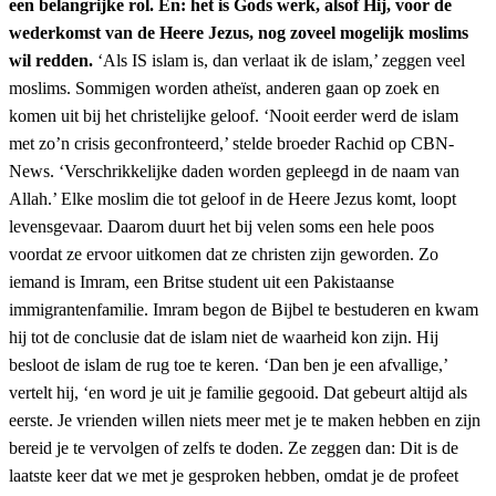
een belangrijke rol. En: het is Gods werk, alsof Hij, voor de
wederkomst van de Heere Jezus, nog zoveel mogelijk moslims
wil redden.
‘Als IS islam is, dan verlaat ik de islam,’ zeggen veel
moslims. Sommigen worden atheïst, anderen gaan op zoek en
komen uit bij het christelijke geloof. ‘Nooit eerder werd de islam
met zo’n crisis geconfronteerd,’ stelde broeder Rachid op CBN-
News. ‘Verschrikkelijke daden worden gepleegd in de naam van
Allah.’ Elke moslim die tot geloof in de Heere Jezus komt, loopt
levensgevaar. Daarom duurt het bij velen soms een hele poos
voordat ze ervoor uitkomen dat ze christen zijn geworden. Zo
iemand is Imram, een Britse student uit een Pakistaanse
immigrantenfamilie. Imram begon de Bijbel te bestuderen en kwam
hij tot de conclusie dat de islam niet de waarheid kon zijn. Hij
besloot de islam de rug toe te keren. ‘Dan ben je een afvallige,’
vertelt hij, ‘en word je uit je familie gegooid. Dat gebeurt altijd als
eerste. Je vrienden willen niets meer met je te maken hebben en zijn
bereid je te vervolgen of zelfs te doden. Ze zeggen dan: Dit is de
laatste keer dat we met je gesproken hebben, omdat je de profeet