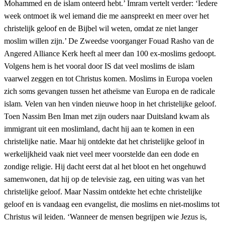
Mohammed en de islam onteerd hebt.’ Imram vertelt verder: ‘Iedere
week ontmoet ik wel iemand die me aanspreekt en meer over het
christelijk geloof en de Bijbel wil weten, omdat ze niet langer
moslim willen zijn.’ De Zweedse voorganger Fouad Rasho van de
Angered Alliance Kerk heeft al meer dan 100 ex-moslims gedoopt.
Volgens hem is het vooral door IS dat veel moslims de islam
vaarwel zeggen en tot Christus komen. Moslims in Europa voelen
zich soms gevangen tussen het atheïsme van Europa en de radicale
islam. Velen van hen vinden nieuwe hoop in het christelijke geloof.
Toen Nassim Ben Iman met zijn ouders naar Duitsland kwam als
immigrant uit een moslimland, dacht hij aan te komen in een
christelijke natie. Maar hij ontdekte dat het christelijke geloof in
werkelijkheid vaak niet veel meer voorstelde dan een dode en
zondige religie. Hij dacht eerst dat al het bloot en het ongehuwd
samenwonen, dat hij op de televisie zag, een uiting was van het
christelijke geloof. Maar Nassim ontdekte het echte christelijke
geloof en is vandaag een evangelist, die moslims en niet-moslims tot
Christus wil leiden. ‘Wanneer de mensen begrijpen wie Jezus is,