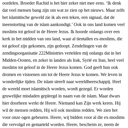
oordelen. Broeder Rachid is het hier zeker niet mee eens. ‘Ik denk
dat veel mensen bang zijn om wat ze zien op het nieuws. Maar zelfs
het islamitische geweld zie ik als een teken, een signaal, dat de
ineenstorting van de islam aankondigt.’ Ook in ons land komen veel
moslims tot geloof in de Heere Jezus. Ik hoorde onlangs over een
kerk in het midden van ons land, waar al tientallen ex-moslims, die
tot geloof zijn gekomen, zijn gedoopt. Zendelingen van de
zendingsorganisatie 222Ministries vertelden mij onlangs dat in het
Midden-Oosten, en zeker in landen als Irak, Syrië en Iran, heel veel
moslims tot geloof in de Heere Jezus komen. God geeft hun ook
dromen en visioenen om tot de Heere Jezus te komen. We leven in
wonderlijke tijden. De islam streeft naar wereldheerschappij. Heel
de wereld moet islamitisch worden, wordt gezegd. Er worden
gruwelijke misdaden gepleegd in naam van de islam. Maar dwars
hier doorheen werkt de Heere. Niemand kan Zijn werk keren. Hij
wil de mensen redden, Hij wil ook moslims redden. We zien het
voor onze ogen gebeuren. Heere, wij bidden voor al die ex-moslims
die vervolgd en gemarteld worden. Heere, bescherm ze, neem de