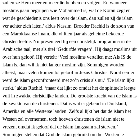
zullen ze Hem meer en meer liefhebben en volgen. En wanneer
moslims gaan begrijpen wie Mohammed is, wat de Koran zegt en
wat de geschiedenis ons leert over de islam, dan zullen zij de islam
ver achter zich laten,’ aldus Nassim. Broeder Rachid is de zoon van
een Marokkaanse imam, die vijftien jaar als geheime bekeerde
christen leefde. Nu presenteert hij een christelijk programma in de
Arabische taal, met als titel ‘Gedurfde vragen’. Hij daagt moslims uit
over hun geloof. Hij vertelt: ‘Veel moslims vertellen me: Als IS de
islam is, dan wil ik niet langer moslim zijn. Sommigen worden
atheïst, maar velen komen tot geloof in Jezus Christus. Nooit eerder
werd de islam geconfronteerd met zo’n crisis als nu.’ ‘De islam lijkt
sterkt,’ aldus Rachid, ‘maar dat lijkt zo omdat het de spirituele leegte
vult in zwakke christelijke landen. De grootste kracht van de islam is
de zwakte van de christenen. Dat is wat er gebeurt in Duitsland,
Amerika en alle Westerse landen. Zelfs al lijkt het dat de islam het
Westen zal overnemen, toch hoeven christenen de islam niet te
vrezen, omdat ik geloof dat de islam langzaam zal sterven.’
Sommigen stellen dat God de islam gebruikt om het Westen te