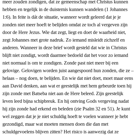
meer zouden zondigen, dat ze gemeenschap met Christus kunnen
hebben en tegelijk in de duisternis kunnen wandelen (1 Johannes
1:6). In feite is dát de situatie, wanneer wordt geleerd dat je je
zonden niet meer hoeft te belijden omdat ze toch al vergeven zijn
door de Here Jezus. Wie dat zegt, liegt en doet de waarheid niet,
zegt Johannes met grote nadruk. Zo iemand misleidt zichzelf en
anderen. Wanneer in deze brief wordt gesteld dat wie in Christus
blijft niet zondigt, wordt daarmee bedoeld dat het voor zo iemand
niet normaal is om te zondigen. Zonde past niet meer bij een
gelovige. Gelovigen worden juist aangespoord hun zonden, die ze –
helaas – nog doen, te belijden. En wie dat niet doet, moet maar eens
aan David denken, aan wat er geestelijk met hem gebeurde toen hij
zijn zonde met Batseba niet aan de Here beleed. Zijn geestelijk
leven leed bijna schipbreuk. En hij ontving Gods vergeving nadat
hij zijn zonde had erkend en beleden (zie Psalm 32 en 51). Je kunt
wel zeggen dat je je niet schuldig hoeft te voelen wanneer je hebt
gezondigd, maar wat moeten mensen doen die dan met
schuldgevoelens blijven zitten? Het risico is aanwezig dat ze