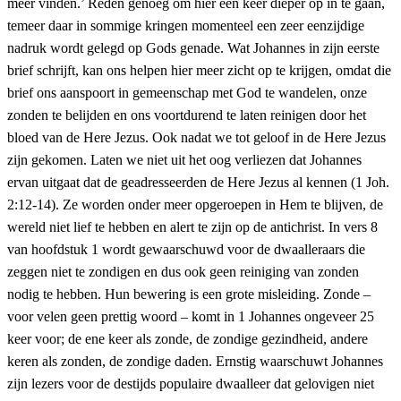
meer vinden.’ Reden genoeg om hier een keer dieper op in te gaan,
temeer daar in sommige kringen momenteel een zeer eenzijdige
nadruk wordt gelegd op Gods genade. Wat Johannes in zijn eerste
brief schrijft, kan ons helpen hier meer zicht op te krijgen, omdat die
brief ons aanspoort in gemeenschap met God te wandelen, onze
zonden te belijden en ons voortdurend te laten reinigen door het
bloed van de Here Jezus. Ook nadat we tot geloof in de Here Jezus
zijn gekomen. Laten we niet uit het oog verliezen dat Johannes
ervan uitgaat dat de geadresseerden de Here Jezus al kennen (1 Joh.
2:12-14). Ze worden onder meer opgeroepen in Hem te blijven, de
wereld niet lief te hebben en alert te zijn op de antichrist. In vers 8
van hoofdstuk 1 wordt gewaarschuwd voor de dwaalleraars die
zeggen niet te zondigen en dus ook geen reiniging van zonden
nodig te hebben. Hun bewering is een grote misleiding. Zonde –
voor velen geen prettig woord – komt in 1 Johannes ongeveer 25
keer voor; de ene keer als zonde, de zondige gezindheid, andere
keren als zonden, de zondige daden. Ernstig waarschuwt Johannes
zijn lezers voor de destijds populaire dwaalleer dat gelovigen niet