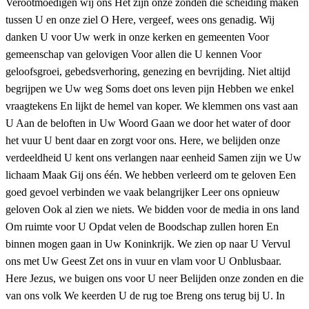
Verootmoedigen wij ons Het zijn onze zonden die scheiding maken
tussen U en onze ziel O Here, vergeef, wees ons genadig. Wij
danken U voor Uw werk in onze kerken en gemeenten Voor
gemeenschap van gelovigen Voor allen die U kennen Voor
geloofsgroei, gebedsverhoring, genezing en bevrijding. Niet altijd
begrijpen we Uw weg Soms doet ons leven pijn Hebben we enkel
vraagtekens En lijkt de hemel van koper. We klemmen ons vast aan
U Aan de beloften in Uw Woord Gaan we door het water of door
het vuur U bent daar en zorgt voor ons. Here, we belijden onze
verdeeldheid U kent ons verlangen naar eenheid Samen zijn we Uw
lichaam Maak Gij ons één. We hebben verleerd om te geloven Een
goed gevoel verbinden we vaak belangrijker Leer ons opnieuw
geloven Ook al zien we niets. We bidden voor de media in ons land
Om ruimte voor U Opdat velen de Boodschap zullen horen En
binnen mogen gaan in Uw Koninkrijk. We zien op naar U Vervul
ons met Uw Geest Zet ons in vuur en vlam voor U Onblusbaar.
Here Jezus, we buigen ons voor U neer Belijden onze zonden en die
van ons volk We keerden U de rug toe Breng ons terug bij U. In