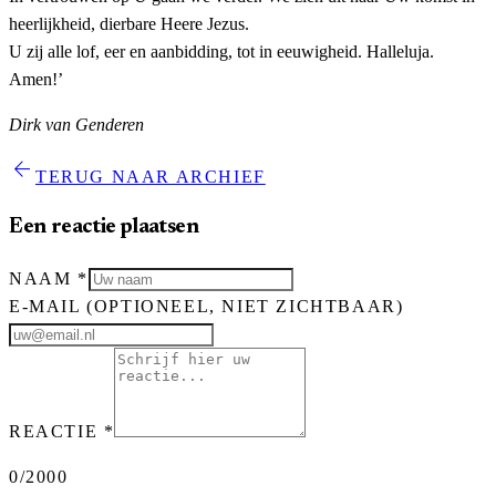
heerlijkheid, dierbare Heere Jezus.
U zij alle lof, eer en aanbidding, tot in eeuwigheid. Halleluja.
Amen!’
Dirk van Genderen
arrow_back
TERUG NAAR ARCHIEF
Een reactie plaatsen
NAAM
*
E-MAIL
(OPTIONEEL, NIET ZICHTBAAR)
REACTIE
*
0
/2000