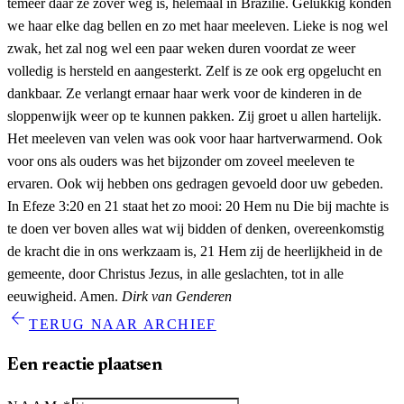
temeer daar ze zover weg is, helemaal in Brazilië. Gelukkig konden
we haar elke dag bellen en zo met haar meeleven. Lieke is nog wel
zwak, het zal nog wel een paar weken duren voordat ze weer
volledig is hersteld en aangesterkt. Zelf is ze ook erg opgelucht en
dankbaar. Ze verlangt ernaar haar werk voor de kinderen in de
sloppenwijk weer op te kunnen pakken. Zij groet u allen hartelijk.
Het meeleven van velen was ook voor haar hartverwarmend. Ook
voor ons als ouders was het bijzonder om zoveel meeleven te
ervaren. Ook wij hebben ons gedragen gevoeld door uw gebeden.
In Efeze 3:20 en 21 staat het zo mooi: 20 Hem nu Die bij machte is
te doen ver boven alles wat wij bidden of denken, overeenkomstig
de kracht die in ons werkzaam is, 21 Hem zij de heerlijkheid in de
gemeente, door Christus Jezus, in alle geslachten, tot in alle
eeuwigheid. Amen.
Dirk van Genderen
arrow_back
TERUG NAAR ARCHIEF
Een reactie plaatsen