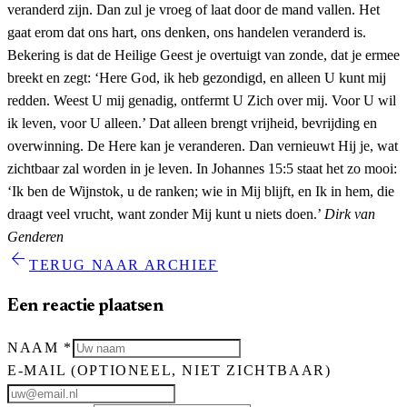
veranderd zijn. Dan zul je vroeg of laat door de mand vallen. Het
gaat erom dat ons hart, ons denken, ons handelen veranderd is.
Bekering is dat de Heilige Geest je overtuigt van zonde, dat je ermee
breekt en zegt: ‘Here God, ik heb gezondigd, en alleen U kunt mij
redden. Weest U mij genadig, ontfermt U Zich over mij. Voor U wil
ik leven, voor U alleen.’ Dat alleen brengt vrijheid, bevrijding en
overwinning. De Here kan je veranderen. Dan vernieuwt Hij je, wat
zichtbaar zal worden in je leven. In Johannes 15:5 staat het zo mooi:
‘Ik ben de Wijnstok, u de ranken; wie in Mij blijft, en Ik in hem, die
draagt veel vrucht, want zonder Mij kunt u niets doen.’
Dirk van
Genderen
arrow_back
TERUG NAAR ARCHIEF
Een reactie plaatsen
NAAM
*
E-MAIL
(OPTIONEEL, NIET ZICHTBAAR)