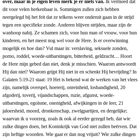
over, maar in je eigen leven merk je er niets van.
Ik vermoed dat
dit voor velen herkenbaar is. Sommigen zullen zich hebben
neergelegd bij het feit dat ze telkens weer onderuit gaan in de strijd
tegen een specifieke zonde. Anderen blijven strijden, maar zijn de
wanhoop nabij. Ze schamen zich, voor hun man of vrouw, voor hun
kinderen, en het meest nog wel voor de Here. Is er overwinning
mogelijk en hoe dan? Vul maar in: verslaving, seksuele zonden,
porno, roddel, woede-uitbarstingen, bitterheid, geldzucht… Hoort
de Here mijn gebed dan niet, denk je misschien. Waarom antwoordt
Hij dan niet? Waarom grijpt Hij niet in en schenkt Hij bevrijding? In
Galaten 5:19-21 staat: 19 Het is bekend wat de werken van het vlees
zijn, namelijk overspel, hoererij, onreinheid, losbandigheid, 20
afgoderij, toverij, vijandschappen, ruzie, afgunst, woede-
uitbarstingen, egoïsme, onenigheid, afwijkingen in de leer, 21
jaloersheid, moord, dronkenschap, zwelgpartijen, en dergelijke;
waarvan ik u voorzeg, zoals ik ook al eerder gezegd heb, dat wie
zulke dingen doen, het Koninkrijk van God niet zullen beërven. Dat
zijn heftige woorden. Wie gaat er dan nog vrijuit? Wie zulke dingen