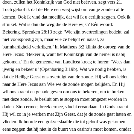
doen, zullen het Koninkrijk van God niet beërven, zegt vers 21.
Toch geloof ik dat de Here een weg wijst om van je zonden af te
komen. Ook ik vind dat moeilijk, dat wil ik u eerlijk zeggen. Ook ik
struikel. Wat is dan die weg die de Here wijst? Eén woord:
Bekering. Spreuken 28:13 zegt: ‘Wie zijn overtredingen bedekt, zal
niet voorspoedig zijn, maar wie ze belijdt en nalaat, zal
barmhartigheid verkrijgen.’ In Mattheus 3:2 klinkt de oproep van de
Here Jezus: ‘Bekeer u, want het Koninkrijk van de hemel is nabij
gekomen.’ En de gemeente van Laodicea kreeg te horen: ‘Wees dan
ijverig en bekeer u’ (Openbaring 3:19b). Wat we nodig hebben, is
dat de Heilige Geest ons overtuigt van de zonde. Hij wil ons leiden
naar de Here Jezus aan Wie we de zonde mogen belijden. En Hij
wil ons kracht en genade geven om ons te bekeren, om te breken
met deze zonde. Je besluit om te stoppen moet omgezet worden in
daden. Stop ermee, breek ermee, vlucht ervandaan. In Gods kracht.
Hij wil zo in je werken met Zijn Geest, dat je de zonde gaat haten en
vlieden. Ik hoorde een gokverslaafde die tot geloof was gekomen
eens zeggen dat hij niet in de buurt van casino’s moet komen, omdat