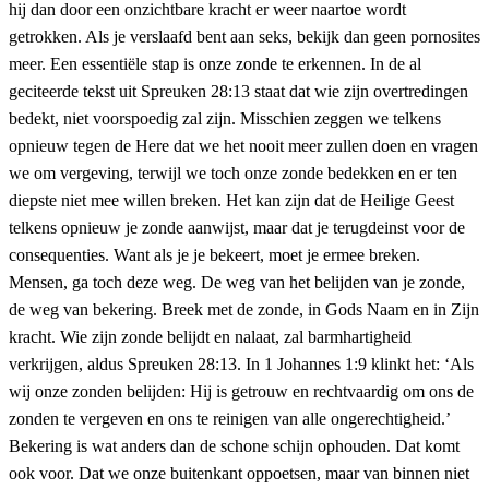
hij dan door een onzichtbare kracht er weer naartoe wordt
getrokken. Als je verslaafd bent aan seks, bekijk dan geen pornosites
meer. Een essentiële stap is onze zonde te erkennen. In de al
geciteerde tekst uit Spreuken 28:13 staat dat wie zijn overtredingen
bedekt, niet voorspoedig zal zijn. Misschien zeggen we telkens
opnieuw tegen de Here dat we het nooit meer zullen doen en vragen
we om vergeving, terwijl we toch onze zonde bedekken en er ten
diepste niet mee willen breken. Het kan zijn dat de Heilige Geest
telkens opnieuw je zonde aanwijst, maar dat je terugdeinst voor de
consequenties. Want als je je bekeert, moet je ermee breken.
Mensen, ga toch deze weg. De weg van het belijden van je zonde,
de weg van bekering. Breek met de zonde, in Gods Naam en in Zijn
kracht. Wie zijn zonde belijdt en nalaat, zal barmhartigheid
verkrijgen, aldus Spreuken 28:13. In 1 Johannes 1:9 klinkt het: ‘Als
wij onze zonden belijden: Hij is getrouw en rechtvaardig om ons de
zonden te vergeven en ons te reinigen van alle ongerechtigheid.’
Bekering is wat anders dan de schone schijn ophouden. Dat komt
ook voor. Dat we onze buitenkant oppoetsen, maar van binnen niet