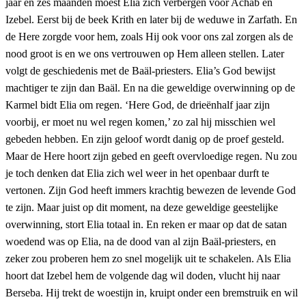
jaar en zes maanden moest Elia zich verbergen voor Achab en
Izebel. Eerst bij de beek Krith en later bij de weduwe in Zarfath. En
de Here zorgde voor hem, zoals Hij ook voor ons zal zorgen als de
nood groot is en we ons vertrouwen op Hem alleen stellen. Later
volgt de geschiedenis met de Baäl-priesters. Elia’s God bewijst
machtiger te zijn dan Baäl. En na die geweldige overwinning op de
Karmel bidt Elia om regen. ‘Here God, de drieënhalf jaar zijn
voorbij, er moet nu wel regen komen,’ zo zal hij misschien wel
gebeden hebben. En zijn geloof wordt danig op de proef gesteld.
Maar de Here hoort zijn gebed en geeft overvloedige regen. Nu zou
je toch denken dat Elia zich wel weer in het openbaar durft te
vertonen. Zijn God heeft immers krachtig bewezen de levende God
te zijn. Maar juist op dit moment, na deze geweldige geestelijke
overwinning, stort Elia totaal in. En reken er maar op dat de satan
woedend was op Elia, na de dood van al zijn Baäl-priesters, en
zeker zou proberen hem zo snel mogelijk uit te schakelen. Als Elia
hoort dat Izebel hem de volgende dag wil doden, vlucht hij naar
Berseba. Hij trekt de woestijn in, kruipt onder een bremstruik en wil