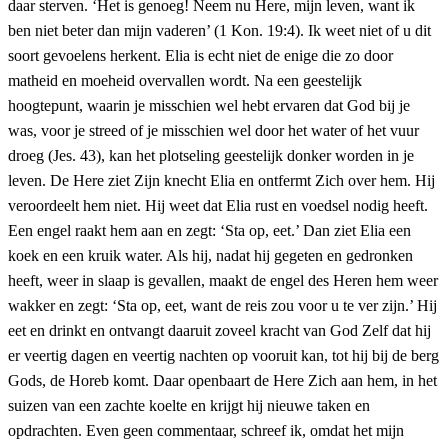
daar sterven. ‘Het is genoeg! Neem nu Here, mijn leven, want ik
ben niet beter dan mijn vaderen’ (1 Kon. 19:4). Ik weet niet of u dit
soort gevoelens herkent. Elia is echt niet de enige die zo door
matheid en moeheid overvallen wordt. Na een geestelijk
hoogtepunt, waarin je misschien wel hebt ervaren dat God bij je
was, voor je streed of je misschien wel door het water of het vuur
droeg (Jes. 43), kan het plotseling geestelijk donker worden in je
leven. De Here ziet Zijn knecht Elia en ontfermt Zich over hem. Hij
veroordeelt hem niet. Hij weet dat Elia rust en voedsel nodig heeft.
Een engel raakt hem aan en zegt: ‘Sta op, eet.’ Dan ziet Elia een
koek en een kruik water. Als hij, nadat hij gegeten en gedronken
heeft, weer in slaap is gevallen, maakt de engel des Heren hem weer
wakker en zegt: ‘Sta op, eet, want de reis zou voor u te ver zijn.’ Hij
eet en drinkt en ontvangt daaruit zoveel kracht van God Zelf dat hij
er veertig dagen en veertig nachten op vooruit kan, tot hij bij de berg
Gods, de Horeb komt. Daar openbaart de Here Zich aan hem, in het
suizen van een zachte koelte en krijgt hij nieuwe taken en
opdrachten. Even geen commentaar, schreef ik, omdat het mijn