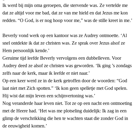
Ik werd bij mijn oma geroepen, die stervende was. Ze vertelde me
dat ze altijd voor me bad, dat ze van me hield en dat Jezus me kon
redden. “O God, is er nog hoop voor me,” was de stille kreet in me.’
Beverly vond werk op een kantoor was ze Audrey ontmoette. ‘Al
snel ontdekte ik dat ze christen was. Ze sprak over Jezus alsof ze
Hem persoonlijk kende.’
Geruime tijd leefde Beverly vervolgens een dubbelleven. Voor
Audrey deed ze alsof ze christen was geworden. ‘Ik ging ’s zondags
zelfs naar de kerk, maar ik leefde er niet naar.’
Op een keer werd ze in de kerk getroffen door de woorden: “God
laat niet met Zich spotten.” ‘Ik kon geen spelletje met God spelen.
Hij wist dat mijn leven een schijnvertoning was.’
Nog veranderde haar leven niet. Tot ze op een nacht een ontmoeting
met de Heere had. ‘Het was me plotseling duidelijk: Ik zag in een
glimp de verschrikking die hen te wachten staat die zonder God in
de eeuwigheid komen.’