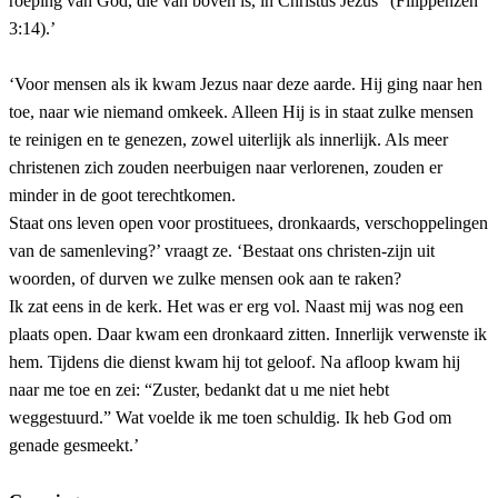
roeping van God, die van boven is, in Christus Jezus” (Filippenzen
3:14).’
‘Voor mensen als ik kwam Jezus naar deze aarde. Hij ging naar hen
toe, naar wie niemand omkeek. Alleen Hij is in staat zulke mensen
te reinigen en te genezen, zowel uiterlijk als innerlijk. Als meer
christenen zich zouden neerbuigen naar verlorenen, zouden er
minder in de goot terechtkomen.
Staat ons leven open voor prostituees, dronkaards, verschoppelingen
van de samenleving?’ vraagt ze. ‘Bestaat ons christen-zijn uit
woorden, of durven we zulke mensen ook aan te raken?
Ik zat eens in de kerk. Het was er erg vol. Naast mij was nog een
plaats open. Daar kwam een dronkaard zitten. Innerlijk verwenste ik
hem. Tijdens die dienst kwam hij tot geloof. Na afloop kwam hij
naar me toe en zei: “Zuster, bedankt dat u me niet hebt
weggestuurd.” Wat voelde ik me toen schuldig. Ik heb God om
genade gesmeekt.’