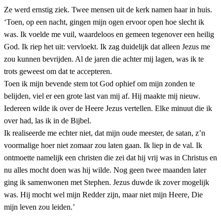
Ze werd ernstig ziek. Twee mensen uit de kerk namen haar in huis.
‘Toen, op een nacht, gingen mijn ogen ervoor open hoe slecht ik
was. Ik voelde me vuil, waardeloos en gemeen tegenover een heilig
God. Ik riep het uit: vervloekt. Ik zag duidelijk dat alleen Jezus me
zou kunnen bevrijden. Al de jaren die achter mij lagen, was ik te
trots geweest om dat te accepteren.
Toen ik mijn bevende stem tot God ophief om mijn zonden te
belijden, viel er een grote last van mij af. Hij maakte mij nieuw.
Iedereen wilde ik over de Heere Jezus vertellen. Elke minuut die ik
over had, las ik in de Bijbel.
Ik realiseerde me echter niet, dat mijn oude meester, de satan, z’n
voormalige hoer niet zomaar zou laten gaan. Ik liep in de val. Ik
ontmoette namelijk een christen die zei dat hij vrij was in Christus en
nu alles mocht doen was hij wilde. Nog geen twee maanden later
ging ik samenwonen met Stephen. Jezus duwde ik zover mogelijk
was. Hij mocht wel mijn Redder zijn, maar niet mijn Heere, Die
mijn leven zou leiden.’