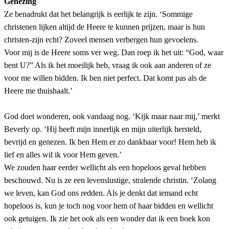
Genezing
Ze benadrukt dat het belangrijk is eerlijk te zijn. ‘Sommige
christenen lijken altijd de Heere te kunnen prijzen, maar is hun
christen-zijn echt? Zoveel mensen verbergen hun gevoelens.
Voor mij is de Heere soms ver weg. Dan roep ik het uit: “God, waar
bent U?” Als ik het moeilijk heb, vraag ik ook aan anderen of ze
voor me willen bidden. Ik ben niet perfect. Dat komt pas als de
Heere me thuishaalt.’
God doet wonderen, ook vandaag nog. ‘Kijk maar naar mij,’ merkt
Beverly op. ‘Hij heeft mijn innerlijk en mijn uiterlijk hersteld,
bevrijd en genezen. Ik ben Hem er zo dankbaar voor! Hem heb ik
lief en alles wil ik voor Hem geven.’
We zouden haar eerder wellicht als een hopeloos geval hebben
beschouwd. Nu is ze een levenslustige, stralende christin. ‘Zolang
we leven, kan God ons redden. Als je denkt dat iemand echt
hopeloos is, kun je toch nog voor hem of haar bidden en wellicht
ook getuigen. Ik zie het ook als een wonder dat ik een boek kon