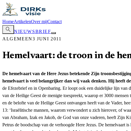
Home
Artikelen
Over mij
Contact
search
NIEUWSBRIEF
ALGEMEEN
3 JUNI 2011
Hemelvaart: de troon in de he
De hemelvaart van de Here Jezus betekende Zijn troonsbestijging
hemelvaart is veel belangrijker dan wij vaak denken. Hij heeft d