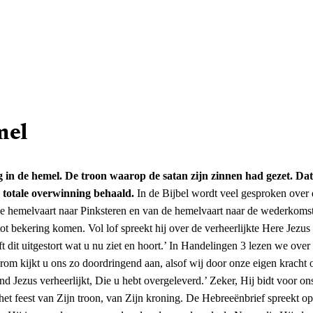
mel
 in de hemel. De troon waarop de satan zijn zinnen had gezet. Dat
e totale overwinning behaald.
In de Bijbel wordt veel gesproken over de hemelvaart. We lezen erover in de Evangeliën, in Handelingen, in de Efezebrief en in Openbaring. Er loopt ook een duidelijke lijn van de hemelvaart naar Pinksteren en van de hemelvaart naar de wederkomst van de Here Jezus. Handelingen 2 laat zien hoe Petrus in de kracht van de Heilige Geest de menigte toespreekt, waarop er 3000 mensen tot bekering komen. Vol lof spreekt hij over de verheerlijkte Here Jezus op de troon: ‘Hij dan, Die door de rechterhand van God verhoogd is en de belofte van de Heilige Geest ontvangen heeft van de Vader, heeft dit uitgestort wat u nu ziet en hoort.’ In Handelingen 3 lezen we over de genezing van een verlamde. Petrus zegt daarover over vers 12 en 13: ‘Israëlitische mannen, waarom verwondert u zich hierover, of waarom kijkt u ons zo doordringend aan, alsof wij door onze eigen kracht of godsvrucht hebben bewerkstelligd dat deze man nu loopt? De God van Abraham, Izak en Jakob, de God van onze vaderen, heeft Zijn Kind Jezus verheerlijkt, Die u hebt overgeleverd.’ Zeker, Hij bidt voor ons, Hij is heengegaan om voor ons plaats te bereiden. Maar hier brengt Petrus de boodschap van de verhoogde Here Jezus. De hemelvaart is het feest van Zijn troon, van Zijn kroning. De Hebreeënbrief spreekt op diverse plaatsen over de hemelvaart. Het is de dag dat ‘Hij Zich gezet heeft aan de rechterhand van de Majesteit in de hoogste hemelen. Hij is zoveel meer geworden dan de engelen als de Naam die Hij als erfdeel ontvangen heeft, voortreffelijker is dan die van hen’ (Hebreeën 1:3b en 4). Op die dag zegt de Vader tegen Hem: ‘Uw troon, o God, bestaat in alle eeuwigheid. De scepter van Uw koninkrijk is een scepter van het recht.’ Het is de dag waarop God Hem met vreugdeolie gezalfd heeft boven Zijn metgezellen (vers 9). Het is de dag waarop de Vader tegen Hem zei: ‘Zit aan Mijn rechterhand, totdat Ik Uw vijanden neergelegd heb als een voetbank voor Uw voeten’ (Hebreeën 1:13). Het is de dag dat Hij met heerlijkheid en eer werd gekroond (Hebreeën 2:9). Het is de dag waarop Hij als grote Hogepriester de hemelen is doorgegaan (Hebreeën 4:14). Het is de dag waarop Hij voor allen, die Hem gehoorzamen, een oorzaak van eeuwige zaligheid is geworden (Hebreeën 5:9). Het is de dag waarop Hij boven de hemelen verheven werd (Hebreeën 7:26). Het is de dag waarop Hij als Zoon in eeuwigheid vervolmaakt werd (Hebreeën 7:28). Het is de dag waarop Hij als Hogepriester gezeten is aan de rechterhand van de troon van de majesteit in de hemelen (Hebreeën 8:1). Het is de dag waarop Hij een zoveel voortreffelijker bediening heeft ontvangen (Hebreeën 8:6). Christus heeft de troon bereikt. Die troon is voor satan definitief onbereikbaar geworden. Waarom spant de satan zich dan nog zo in? Omdat hij wil verhinderen dat ook u en ik die troon bereiken. Hij wil trachten te verhinderen dat Christus de vreugde zal beleven om met velen die troon te delen. Met Hemelvaart heeft de Here Jezus het allerhoogste punt bereikt: toen heeft Hij zich gezet op de troon van het heelal. Dit was tevens het hoogtepunt van heel Zijn verlossingswerk. In Hebreeën 9:12 is er sprake van een eeuwige verlossing, die Jezus voor ons heeft verworven. Dat was met hemelvaart. In Israël werden er dagelijks vele offers gebracht bij het grote altaar. Er was echter één dag in het hele jaar, waarop al die offers samen hun eigenlijke waarde verkregen en dat was op de grote verzoendag als de hogepriester met bloed, bij het altaar vergoten, het allerheiligste binnenging tot Gods troon. Dat is het beeld van hemelvaart. Zo is Jezus door Zijn eigen bloed voor eens en altijd binnengegaan in het heiligdom en heeft daardoor een eeuwige verlossing teweeggebracht. Sinds de he