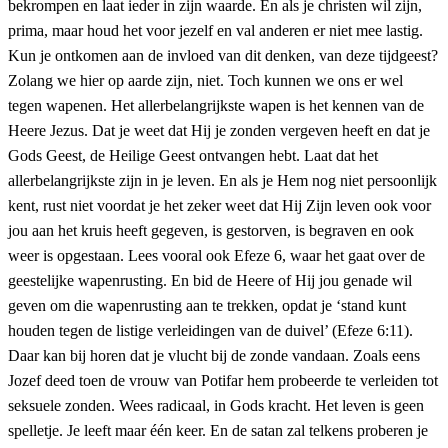
bekrompen en laat ieder in zijn waarde. En als je christen wil zijn,
prima, maar houd het voor jezelf en val anderen er niet mee lastig.
Kun je ontkomen aan de invloed van dit denken, van deze tijdgeest?
Zolang we hier op aarde zijn, niet. Toch kunnen we ons er wel
tegen wapenen. Het allerbelangrijkste wapen is het kennen van de
Heere Jezus. Dat je weet dat Hij je zonden vergeven heeft en dat je
Gods Geest, de Heilige Geest ontvangen hebt. Laat dat het
allerbelangrijkste zijn in je leven. En als je Hem nog niet persoonlijk
kent, rust niet voordat je het zeker weet dat Hij Zijn leven ook voor
jou aan het kruis heeft gegeven, is gestorven, is begraven en ook
weer is opgestaan. Lees vooral ook Efeze 6, waar het gaat over de
geestelijke wapenrusting. En bid de Heere of Hij jou genade wil
geven om die wapenrusting aan te trekken, opdat je ‘stand kunt
houden tegen de listige verleidingen van de duivel’ (Efeze 6:11).
Daar kan bij horen dat je vlucht bij de zonde vandaan. Zoals eens
Jozef deed toen de vrouw van Potifar hem probeerde te verleiden tot
seksuele zonden. Wees radicaal, in Gods kracht. Het leven is geen
spelletje. Je leeft maar één keer. En de satan zal telkens proberen je