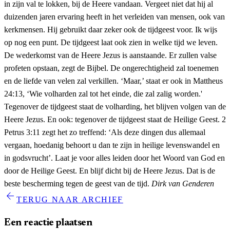
in zijn val te lokken, bij de Heere vandaan. Vergeet niet dat hij al
duizenden jaren ervaring heeft in het verleiden van mensen, ook van
kerkmensen. Hij gebruikt daar zeker ook de tijdgeest voor. Ik wijs
op nog een punt. De tijdgeest laat ook zien in welke tijd we leven.
De wederkomst van de Heere Jezus is aanstaande. Er zullen valse
profeten opstaan, zegt de Bijbel. De ongerechtigheid zal toenemen
en de liefde van velen zal verkillen. ‘Maar,’ staat er ook in Mattheus
24:13, ‘Wie volharden zal tot het einde, die zal zalig worden.'
Tegenover de tijdgeest staat de volharding, het blijven volgen van de
Heere Jezus. En ook: tegenover de tijdgeest staat de Heilige Geest. 2
Petrus 3:11 zegt het zo treffend: ‘Als deze dingen dus allemaal
vergaan, hoedanig behoort u dan te zijn in heilige levenswandel en
in godsvrucht’. Laat je voor alles leiden door het Woord van God en
door de Heilige Geest. En blijf dicht bij de Heere Jezus. Dat is de
beste bescherming tegen de geest van de tijd.
Dirk van Genderen
arrow_back
TERUG NAAR ARCHIEF
Een reactie plaatsen