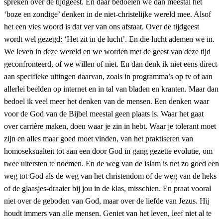
spreken over de tijdgeest. En daar bedoelen we dan meestal het
‘boze en zondige’ denken in de niet-christelijke wereld mee. Alsof
het een vies woord is dat ver van ons afstaat. Over de tijdgeest
wordt wel gezegd: ‘Het zit in de lucht’. En die lucht ademen we in.
We leven in deze wereld en we worden met de geest van deze tijd
geconfronteerd, of we willen of niet. En dan denk ik niet eens direct
aan specifieke uitingen daarvan, zoals in programma’s op tv of aan
allerlei beelden op internet en in tal van bladen en kranten. Maar dan
bedoel ik veel meer het denken van de mensen. Een denken waar
voor de God van de Bijbel meestal geen plaats is. Waar het gaat
over carrière maken, doen waar je zin in hebt. Waar je tolerant moet
zijn en alles maar goed moet vinden, van het praktiseren van
homoseksualteit tot aan een door God in gang gezette evolutie, om
twee uitersten te noemen. En de weg van de islam is net zo goed een
weg tot God als de weg van het christendom of de weg van de heks
of de glaasjes-draaier bij jou in de klas, misschien. En praat vooral
niet over de geboden van God, maar over de liefde van Jezus. Hij
houdt immers van alle mensen. Geniet van het leven, leef niet al te