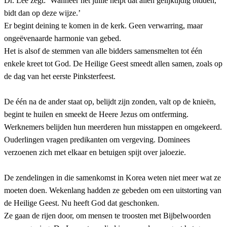
Dr. Lee zegt: ‘Wanneer het jullie helpt dat allen gelijktijdig bidden,
bidt dan op deze wijze.’
Er begint deining te komen in de kerk. Geen verwarring, maar
ongeëvenaarde harmonie van gebed.
Het is alsof de stemmen van alle bidders samensmelten tot één
enkele kreet tot God. De Heilige Geest smeedt allen samen, zoals op
de dag van het eerste Pinksterfeest.
De één na de ander staat op, belijdt zijn zonden, valt op de knieën,
begint te huilen en smeekt de Heere Jezus om ontferming.
Werknemers belijden hun meerderen hun misstappen en omgekeerd.
Ouderlingen vragen predikanten om vergeving. Dominees
verzoenen zich met elkaar en betuigen spijt over jaloezie.
De zendelingen in die samenkomst in Korea weten niet meer wat ze
moeten doen. Wekenlang hadden ze gebeden om een uitstorting van
de Heilige Geest. Nu heeft God dat geschonken.
Ze gaan de rijen door, om mensen te troosten met Bijbelwoorden