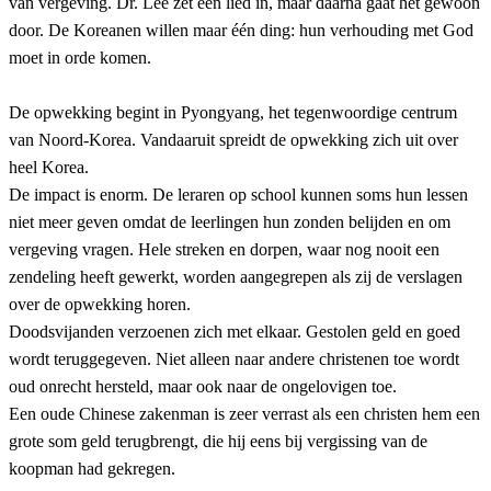
van vergeving. Dr. Lee zet een lied in, maar daarna gaat het gewoon
door. De Koreanen willen maar één ding: hun verhouding met God
moet in orde komen.
De opwekking begint in Pyongyang, het tegenwoordige centrum
van Noord-Korea. Vandaaruit spreidt de opwekking zich uit over
heel Korea.
De impact is enorm. De leraren op school kunnen soms hun lessen
niet meer geven omdat de leerlingen hun zonden belijden en om
vergeving vragen. Hele streken en dorpen, waar nog nooit een
zendeling heeft gewerkt, worden aangegrepen als zij de verslagen
over de opwekking horen.
Doodsvijanden verzoenen zich met elkaar. Gestolen geld en goed
wordt teruggegeven. Niet alleen naar andere christenen toe wordt
oud onrecht hersteld, maar ook naar de ongelovigen toe.
Een oude Chinese zakenman is zeer verrast als een christen hem een
grote som geld terugbrengt, die hij eens bij vergissing van de
koopman had gekregen.