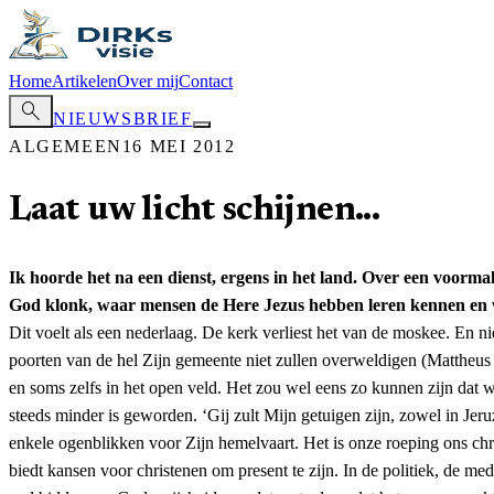
Home
Artikelen
Over mij
Contact
search
NIEUWSBRIEF
ALGEMEEN
16 MEI 2012
Laat uw licht schijnen...
Ik hoorde het na een dienst, ergens in het land. Over een voorm
God klonk, waar mensen de Here Jezus hebben leren kennen en wa
Dit voelt als een nederlaag. De kerk verliest het van de moskee. En ni
poorten van de hel Zijn gemeente niet zullen overweldigen (Mattheus
en soms zelfs in het open veld. Het zou wel eens zo kunnen zijn da
steeds minder is geworden. ‘Gij zult Mijn getuigen zijn, zowel in Jer
enkele ogenblikken voor Zijn hemelvaart. Het is onze roeping ons chri
biedt kansen voor christenen om present te zijn. In de politiek, de m