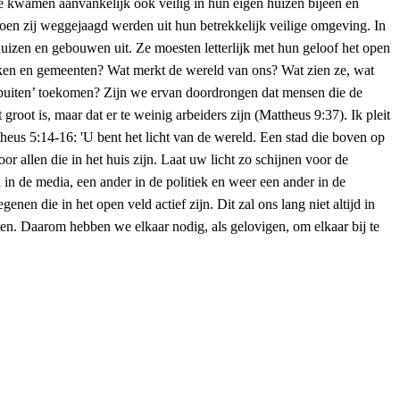
e kwamen aanvankelijk ook veilig in hun eigen huizen bijeen en
toen zij weggejaagd werden uit hun betrekkelijk veilige omgeving. In
uizen en gebouwen uit. Ze moesten letterlijk met hun geloof het open
kerken en gemeenten? Wat merkt de wereld van ons? Wat zien ze, wat
 ‘buiten’ toekomen? Zijn we ervan doordrongen dat mensen die de
oot is, maar dat er te weinig arbeiders zijn (Mattheus 9:37). Ik pleit
heus 5:14-16: 'U bent het licht van de wereld. Een stad die boven op
r allen die in het huis zijn. Laat uw licht zo schijnen voor de
 in de media, een ander in de politiek en weer een ander in de
nen die in het open veld actief zijn. Dit zal ons lang niet altijd in
en. Daarom hebben we elkaar nodig, als gelovigen, om elkaar bij te