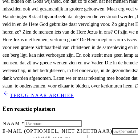
wel bidden om Gods wijsheid, om dat zo te doen dat het mensen raakt
misschien ook wel gezamenlijk in grotere gebouwen. Maar erg veel ver
Handelingen 8 staat bijvoorbeeld dat degenen die verstrooid werden,
veld in en de Here God gebruikte daar vervolging voor. Zo ging het E
horen ze? Zien de mensen iets van de Here Jezus in ons? Of zijn we 
Here Jezus niet kennen, verloren gaan? De Here roept ons om vissers va
voor een grotere zichtbaarheid van christenen in de samenleving en in
een berg ligt, kan niet verborgen zijn. En ook steekt men geen lamp aa
mensen, dat zij uw goede werken zien en uw Vader, Die in de hemelen i
wetenschap, in het bedrijfsleven, in het onderwijs, in de gezondheidszo
dank worden afgenomen. Laten we er maar rekening mee houden dat de 
staan, te ondersteunen, voor elkaar te bidden, over kerkmuren heen.
D
arrow_back
TERUG NAAR ARCHIEF
Een reactie plaatsen
NAAM
*
E-MAIL
(OPTIONEEL, NIET ZICHTBAAR)