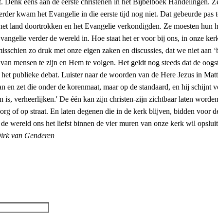
. Denk eens aan de eerste christenen in het Bijbelboek Handelingen. Z
der kwam het Evangelie in die eerste tijd nog niet. Dat gebeurde pas 
 het land doortrokken en het Evangelie verkondigden. Ze moesten hun h
vangelie verder de wereld in. Hoe staat het er voor bij ons, in onze 
misschien zo druk met onze eigen zaken en discussies, dat we niet aan
n mensen te zijn en Hem te volgen. Het geldt nog steeds dat de oogst gr
 het publieke debat. Luister naar de woorden van de Here Jezus in Matt
n en zet die onder de korenmaat, maar op de standaard, en hij schijnt voo
s, verheerlijken.' De één kan zijn christen-zijn zichtbaar laten worden
rg of op straat. En laten degenen die in de kerk blijven, bidden voor dege
wereld ons het liefst binnen de vier muren van onze kerk wil opsluit
irk van Genderen