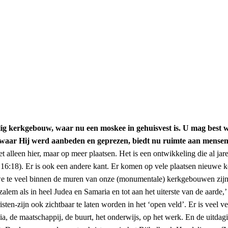
alig kerkgebouw, waar nu een moskee in gehuisvest is. U mag best 
ar Hij werd aanbeden en geprezen, biedt nu ruimte aan mensen die
et alleen hier, maar op meer plaatsen. Het is een ontwikkeling die al j
 16:18). Er is ook een andere kant. Er komen op vele plaatsen nieuwe 
t we te veel binnen de muren van onze (monumentale) kerkgebouwen zi
uzalem als in heel Judea en Samaria en tot aan het uiterste van de aar
sten-zijn ook zichtbaar te laten worden in het ‘open veld’. Er is veel v
edia, de maatschappij, de buurt, het onderwijs, op het werk. En de uitd