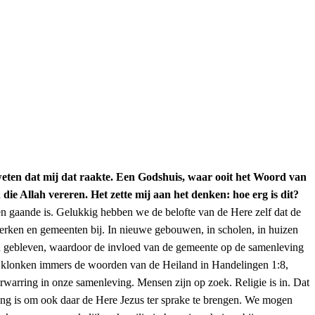
weten dat mij dat raakte. Een Godshuis, waar ooit het Woord van
 Allah vereren. Het zette mij aan het denken: hoe erg is dit?
aren gaande is. Gelukkig hebben we de belofte van de Here zelf dat de
kerken en gemeenten bij. In nieuwe gebouwen, in scholen, in huizen
jn gebleven, waardoor de invloed van de gemeente op de samenleving
de,’ klonken immers de woorden van de Heiland in Handelingen 1:8,
erwarring in onze samenleving. Mensen zijn op zoek. Religie is in. Dat
aging is om ook daar de Here Jezus ter sprake te brengen. We mogen