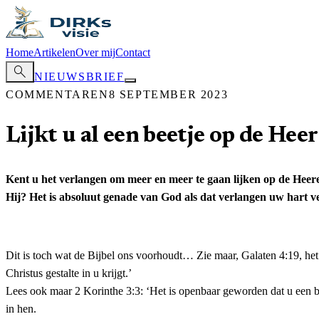
Home
Artikelen
Over mij
Contact
search
NIEUWSBRIEF
COMMENTAREN
8 SEPTEMBER 2023
Lijkt u al een beetje op de Hee
Kent u het verlangen om meer en meer te gaan lijken op de Heere J
Hij? Het is absoluut genade van God als dat verlangen uw hart ve
Dit is toch wat de Bijbel ons voorhoudt… Zie maar, Galaten 4:19, het 
Christus gestalte in u krijgt.’
Lees ook maar 2 Korinthe 3:3: ‘Het is openbaar geworden dat u een bri
in hen.