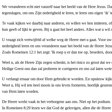
We veranderen echt niet vanzelf naar het beeld van de Here Jezus. D
tegenslagen, om ons Zijn nederigheid te leren, te leren ons eigen ‘ik
Te vaak kijken we daarbij naar anderen, en willen we hen imiteren, of
hun geeft of lijkt te geven. Bij u gaat het heel anders. Alles wat u 
U vraagt zich vertwijfeld af welke weg de Heere met u gaat. Voor uw 
nederigheid leren en ons veranderen naar het beeld van de Heere Jezus
Zoals Romeinen 12:1 het zegt: 'Ik roep u er dan toe op, broeders, do
Weet u, als de Heere Zijn zegen schenkt, is het risico zo groot dat 
Heilige Geest ons dan zal proberen te corrigeren en ons zal laten we
U verlangt ernaar om door Hem gebruikt te worden. En opnieuw kijkt u
Weet u, Hij wil iets heel moois in ons leven formeren, heerlijk geurend
van Hem laten worden.
De Heere werkt vaak in het verborgene aan ons. Niet op het podium. D
In Romeinen 8:29 lezen we dat God de gelovigen, allen die de Heere 