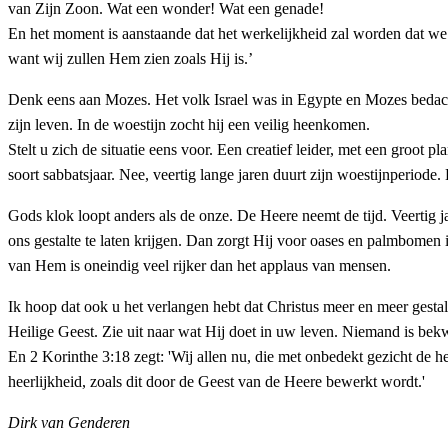
van Zijn Zoon. Wat een wonder! Wat een genade!
En het moment is aanstaande dat het werkelijkheid zal worden dat we 
want wij zullen Hem zien zoals Hij is.’
Denk eens aan Mozes. Het volk Israel was in Egypte en Mozes bedacht
zijn leven. In de woestijn zocht hij een veilig heenkomen.
Stelt u zich de situatie eens voor. Een creatief leider, met een groot 
soort sabbatsjaar. Nee, veertig lange jaren duurt zijn woestijnperiod
Gods klok loopt anders als de onze. De Heere neemt de tijd. Veertig 
ons gestalte te laten krijgen. Dan zorgt Hij voor oases en palmbomen 
van Hem is oneindig veel rijker dan het applaus van mensen.
Ik hoop dat ook u het verlangen hebt dat Christus meer en meer gestal
Heilige Geest. Zie uit naar wat Hij doet in uw leven. Niemand is bek
En 2 Korinthe 3:18 zegt: 'Wij allen nu, die met onbedekt gezicht de h
heerlijkheid, zoals dit door de Geest van de Heere bewerkt wordt.'
Dirk van Genderen