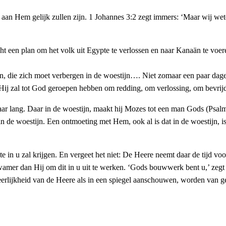
aan Hem gelijk zullen zijn. 1 Johannes 3:2 zegt immers: ‘Maar wij wete
 een plan om het volk uit Egypte te verlossen en naar Kanaän te voer
plan, die zich moet verbergen in de woestijn…. Niet zomaar een paar dagen
e. Hij zal tot God geroepen hebben om redding, om verlossing, om bevrij
jaar lang. Daar in de woestijn, maakt hij Mozes tot een man Gods (Psa
in de woestijn. Een ontmoeting met Hem, ook al is dat in de woestijn, i
te in u zal krijgen. En vergeet het niet: De Heere neemt daar de tijd 
wamer dan Hij om dit in u uit te werken. ‘Gods bouwwerk bent u,’ zegt
eerlijkheid van de Heere als in een spiegel aanschouwen, worden van ge