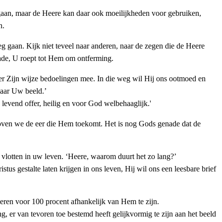
 gaan, maar de Heere kan daar ook moeilijkheden voor gebruiken,
n.
eg gaan. Kijk niet teveel naar anderen, naar de zegen die de Heere
enade, U roept tot Hem om ontferming.
 er Zijn wijze bedoelingen mee. In die weg wil Hij ons ootmoed en
naar Uw beeld.’
levend offer, heilig en voor God welbehaaglijk.'
 roven we de eer die Hem toekomt. Het is nog Gods genade dat de
 vlotten in uw leven. ‘Heere, waarom duurt het zo lang?’
tus gestalte laten krijgen in ons leven, Hij wil ons een leesbare brief
leren voor 100 procent afhankelijk van Hem te zijn.
 er van tevoren toe bestemd heeft gelijkvormig te zijn aan het beeld