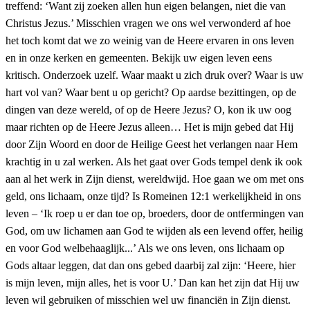
treffend: ‘Want zij zoeken allen hun eigen belangen, niet die van
Christus Jezus.’ Misschien vragen we ons wel verwonderd af hoe
het toch komt dat we zo weinig van de Heere ervaren in ons leven
en in onze kerken en gemeenten. Bekijk uw eigen leven eens
kritisch. Onderzoek uzelf. Waar maakt u zich druk over? Waar is uw
hart vol van? Waar bent u op gericht? Op aardse bezittingen, op de
dingen van deze wereld, of op de Heere Jezus? O, kon ik uw oog
maar richten op de Heere Jezus alleen… Het is mijn gebed dat Hij
door Zijn Woord en door de Heilige Geest het verlangen naar Hem
krachtig in u zal werken. Als het gaat over Gods tempel denk ik ook
aan al het werk in Zijn dienst, wereldwijd. Hoe gaan we om met ons
geld, ons lichaam, onze tijd? Is Romeinen 12:1 werkelijkheid in ons
leven – ‘Ik roep u er dan toe op, broeders, door de ontfermingen van
God, om uw lichamen aan God te wijden als een levend offer, heilig
en voor God welbehaaglijk...’ Als we ons leven, ons lichaam op
Gods altaar leggen, dat dan ons gebed daarbij zal zijn: ‘Heere, hier
is mijn leven, mijn alles, het is voor U.’ Dan kan het zijn dat Hij uw
leven wil gebruiken of misschien wel uw financiën in Zijn dienst.