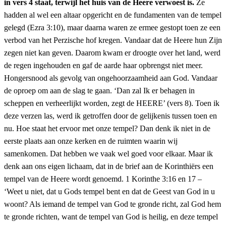
in vers 4 staat, terwijl het huis van de Heere verwoest is.
Ze
hadden al wel een altaar opgericht en de fundamenten van de tempel
gelegd (Ezra 3:10), maar daarna waren ze ermee gestopt toen ze een
verbod van het Perzische hof kregen. Vandaar dat de Heere hun Zijn
zegen niet kan geven. Daarom kwam er droogte over het land, werd
de regen ingehouden en gaf de aarde haar opbrengst niet meer.
Hongersnood als gevolg van ongehoorzaamheid aan God. Vandaar
de oproep om aan de slag te gaan. ‘Dan zal Ik er behagen in
scheppen en verheerlijkt worden, zegt de HEERE’ (vers 8). Toen ik
deze verzen las, werd ik getroffen door de gelijkenis tussen toen en
nu. Hoe staat het ervoor met onze tempel? Dan denk ik niet in de
eerste plaats aan onze kerken en de ruimten waarin wij
samenkomen. Dat hebben we vaak wel goed voor elkaar. Maar ik
denk aan ons eigen lichaam, dat in de brief aan de Korinthiërs een
tempel van de Heere wordt genoemd. 1 Korinthe 3:16 en 17 –
‘Weet u niet, dat u Gods tempel bent en dat de Geest van God in u
woont? Als iemand de tempel van God te gronde richt, zal God hem
te gronde richten, want de tempel van God is heilig, en deze tempel