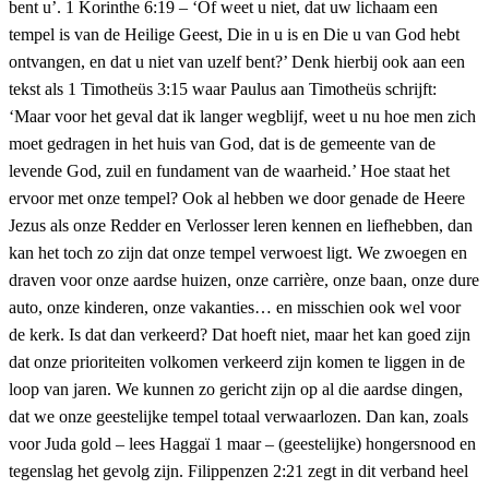
bent u’. 1 Korinthe 6:19 – ‘Of weet u niet, dat uw lichaam een
tempel is van de Heilige Geest, Die in u is en Die u van God hebt
ontvangen, en dat u niet van uzelf bent?’ Denk hierbij ook aan een
tekst als 1 Timotheüs 3:15 waar Paulus aan Timotheüs schrijft:
‘Maar voor het geval dat ik langer wegblijf, weet u nu hoe men zich
moet gedragen in het huis van God, dat is de gemeente van de
levende God, zuil en fundament van de waarheid.’ Hoe staat het
ervoor met onze tempel? Ook al hebben we door genade de Heere
Jezus als onze Redder en Verlosser leren kennen en liefhebben, dan
kan het toch zo zijn dat onze tempel verwoest ligt. We zwoegen en
draven voor onze aardse huizen, onze carrière, onze baan, onze dure
auto, onze kinderen, onze vakanties… en misschien ook wel voor
de kerk. Is dat dan verkeerd? Dat hoeft niet, maar het kan goed zijn
dat onze prioriteiten volkomen verkeerd zijn komen te liggen in de
loop van jaren. We kunnen zo gericht zijn op al die aardse dingen,
dat we onze geestelijke tempel totaal verwaarlozen. Dan kan, zoals
voor Juda gold – lees Haggaï 1 maar – (geestelijke) hongersnood en
tegenslag het gevolg zijn. Filippenzen 2:21 zegt in dit verband heel