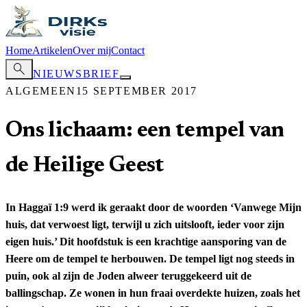
Home
Artikelen
Over mij
Contact
search
NIEUWSBRIEF
ALGEMEEN
15 SEPTEMBER 2017
Ons lichaam: een tempel van
de Heilige Geest
In Haggaï 1:9 werd ik geraakt door de woorden ‘Vanwege Mijn
huis, dat verwoest ligt, terwijl u zich uitslooft, ieder voor zijn
eigen huis.’ Dit hoofdstuk is een krachtige aansporing van de
Heere om de tempel te herbouwen. De tempel ligt nog steeds in
puin, ook al zijn de Joden alweer teruggekeerd uit de
ballingschap. Ze wonen in hun fraai overdekte huizen, zoals het