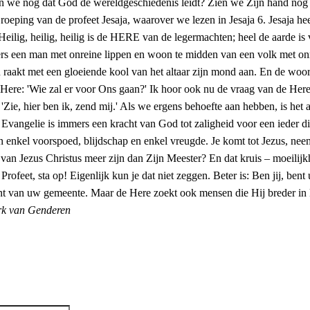
n we nog dat God de wereldgeschiedenis leidt? Zien we Zijn hand nog 
 roeping van de profeet Jesaja, waarover we lezen in Jesaja 6. Jesaja h
ilig, heilig, heilig is de HERE van de legermachten; heel de aarde is v
immers een man met onreine lippen en woon te midden van een volk met
n raakt met een gloeiende kool van het altaar zijn mond aan. En de woo
ere: 'Wie zal er voor Ons gaan?' Ik hoor ook nu de vraag van de Here:
 'Zie, hier ben ik, zend mij.' Als we ergens behoefte aan hebben, is het
Evangelie is immers een kracht van God tot zaligheid voor een ieder di
n enkel voorspoed, blijdschap en enkel vreugde. Je komt tot Jezus, neemt
 van Jezus Christus meer zijn dan Zijn Meester? En dat kruis – moeili
feet, sta op! Eigenlijk kun je dat niet zeggen. Beter is: Ben jij, ben
nt van uw gemeente. Maar de Here zoekt ook mensen die Hij breder in ka
rk van Genderen