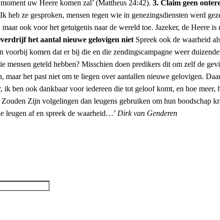
k moment uw Heere komen zal’ (Mattheus 24:42).
3. Claim geen onter
k heb ze gesproken, mensen tegen wie in genezingsdiensten werd gezegd
, maar ook voor het getuigenis naar de wereld toe. Jazeker, de Heere 
verdrijf het aantal nieuwe gelovigen niet
Spreek ook de waarheid als 
ten voorbij komen dat er bij die en die zendingscampagne weer duizend
e mensen geteld hebben? Misschien doen predikers dit om zelf de gevie
 maar het past niet om te liegen over aantallen nieuwe gelovigen. Daar
 ik ben ook dankbaar voor iedereen die tot geloof komt, en hoe meer, ho
). Zouden Zijn volgelingen dan leugens gebruiken om hun boodschap kra
e leugen af en spreek de waarheid…’
Dirk van Genderen