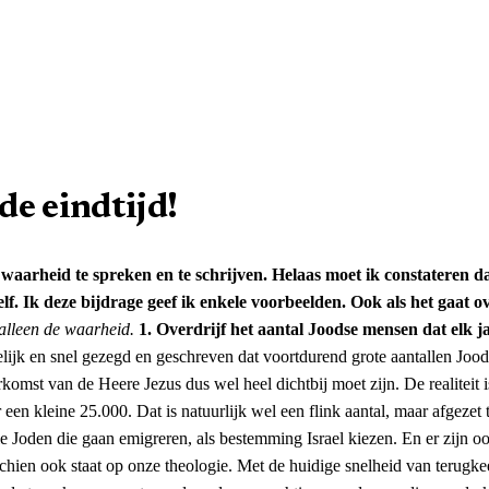
de eindtijd!
 waarheid te spreken en te schrijven. Helaas moet ik constateren da
. Ik deze bijdrage geef ik enkele voorbeelden. Ook als het gaat ov
, alleen de waarheid.
1. Overdrijf het aantal Joodse mensen dat elk ja
lijk en snel gezegd en geschreven dat voortdurend grote aantallen Jood
komst van de Heere Jezus dus wel heel dichtbij moet zijn. De realiteit i
een kleine 25.000. Dat is natuurlijk wel een flink aantal, maar afgezet
lle Joden die gaan emigreren, als bestemming Israel kiezen. En er zijn o
chien ook staat op onze theologie. Met de huidige snelheid van terugke