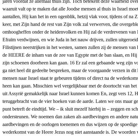
jaren voordat ze allemaal thuis zijn. Toch betekent deze waarheid ov
waaruit valt op te maken dat alle Joodse mensen al thuis in Israel moe
aantallen, Hij kan het in een ogenblik, hetzij vlak voor, tijdens of n
keer, met Zijn hand de rest van Zijn volk zal verwerven, die overgeble
omhoogheffen onder de heidenvolken en Hij zal de verdrevenen van Isr
Efraïm verdwijnen, en wie Juda in het nauw drijven, zullen uitgeroeid 
Filistijnen neerstrijken in het westen, samen zullen zij de mensen v
de HEERE de inham van de zee van Egypte met de ban slaan, en Hij zal
zijn schoenen doorheen kan gaan. 16 Er zal een gebaande weg zijn voor
ga niet heel dit gedeelte bespreken, maar de voorgaande verzen in di
mensen naar Israel staat te gebeuren tijdens of direct na de wederkom
heen kan gaan. Misschien wel vergelijkbaar met de doortocht van het
uit Assyrië gemakkelijk naar Israel kunnen komen En, zegt vers 12, Hi
teruggebracht van de vier hoeken van de aarde. Laten we ons maar gee
punt betreft de eindtijd. We – ik sluit mezelf hierbij in – zeggen en 
ondersteunen. We noemen dan zaken als aardbevingen en andere natuu
aardbevingen en de oorlogen toenemen en dus wijzen op de spoedige we
wederkomst van de Heere Jezus nog niet aanstaande is. De woorden van