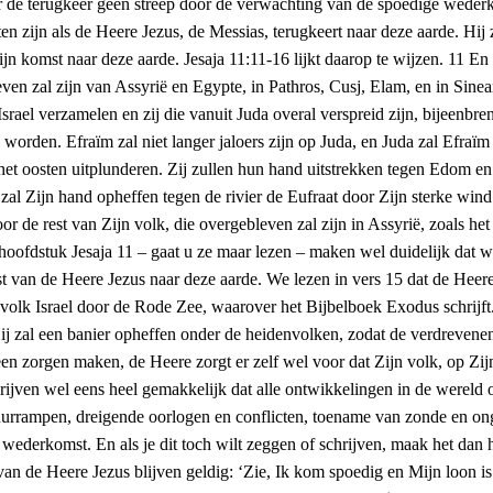
er de terugkeer geen streep door de verwachting van de spoedige weder
ten zijn als de Heere Jezus, de Messias, terugkeert naar deze aarde. Hij 
a Zijn komst naar deze aarde. Jesaja 11:11-16 lijkt daarop te wijzen. 11
ven zal zijn van Assyrië en Egypte, in Pathros, Cusj, Elam, en in Sinea
ael verzamelen en zij die vanuit Juda overal verspreid zijn, bijeenbr
worden. Efraïm zal niet langer jaloers zijn op Juda, en Juda zal Efraïm
an het oosten uitplunderen. Zij zullen hun hand uitstrekken tegen Edo
 Zijn hand opheffen tegen de rivier de Eufraat door Zijn sterke wind.
 de rest van Zijn volk, die overgebleven zal zijn in Assyrië, zoals het 
t hoofdstuk Jesaja 11 – gaat u ze maar lezen – maken wel duidelijk dat
st van de Heere Jezus naar deze aarde. We lezen in vers 15 dat de Heere
 volk Israel door de Rode Zee, waarover het Bijbelboek Exodus schrijf
j zal een banier opheffen onder de heidenvolken, zodat de verdrevenen 
n zorgen maken, de Heere zorgt er zelf wel voor dat Zijn volk, op Zijn
schrijven wel eens heel gemakkelijk dat alle ontwikkelingen in de werel
rrampen, dreigende oorlogen en conflicten, toename van zonde en onge
derkomst. En als je dit toch wilt zeggen of schrijven, maak het dan h
 de Heere Jezus blijven geldig: ‘Zie, Ik kom spoedig en Mijn loon is m