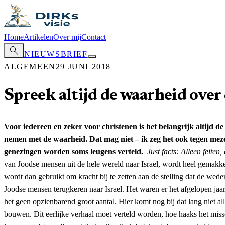
Home
Artikelen
Over mij
Contact
search
NIEUWSBRIEF
ALGEMEEN
29 JUNI 2018
Spreek altijd de waarheid over 
Voor iedereen en zeker voor christenen is het belangrijk altijd de
nemen met de waarheid. Dat mag niet – ik zeg het ook tegen mezelf
genezingen worden soms leugens verteld.
Just facts: Alleen feiten
van Joodse mensen uit de hele wereld naar Israel, wordt heel gemakke
wordt dan gebruikt om kracht bij te zetten aan de stelling dat de weder
Joodse mensen terugkeren naar Israel. Het waren er het afgelopen jaar 
het geen opzienbarend groot aantal. Hier komt nog bij dat lang niet a
bouwen. Dit eerlijke verhaal moet verteld worden, hoe haaks het miss