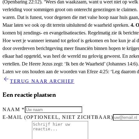
(Openbaring 22:12). ‘Wees dan waakzaam, want u weet niet op wel
verleiding voor sommigen groot om onterecht genezingen te claimen. I
waren. Dat is funest, voor degenen die met valse hoop naar huis gaan
Maar laten we ook op dit terrein uitsluitend de waarheid spreken.
4. O
komen bij zendings- en evangelisatieacties. Regelmatig zie ik berich
Hoe weet je wanneer iemand tot geloof is gekomen en hoe kun je al di
door overdreven berichtgeving meer financiën binnen hopen te krijgen,
elkaar had opgeteld, was heel de wereld nu gelovig geweest. En zeker,
vertellen. De Heere Jezus zegt: ‘Ik ben de Waarheid’ (Johannes 14:6
Laten we ons houden aan de woorden van Efeze 4:25: ‘Leg daarom d
arrow_back
TERUG NAAR ARCHIEF
Een reactie plaatsen
NAAM
*
E-MAIL
(OPTIONEEL, NIET ZICHTBAAR)