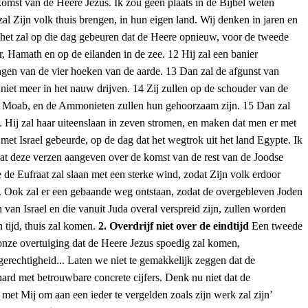
komst van de Heere Jezus. Ik zou geen plaats in de Bijbel weten
zal Zijn volk thuis brengen, in hun eigen land. Wij denken in jaren en
 En het zal op die dag gebeuren dat de Heere opnieuw, voor de tweede
r, Hamath en op de eilanden in de zee. 12 Hij zal een banier
engen van de vier hoeken van de aarde. 13 Dan zal de afgunst van
 niet meer in het nauw drijven. 14 Zij zullen op de schouder van de
m en Moab, en de Ammonieten zullen hun gehoorzaam zijn. 15 Dan zal
 Hij zal haar uiteenslaan in zeven stromen, en maken dat men er met
met Israel gebeurde, op de dag dat het wegtrok uit het land Egypte. Ik
 wat deze verzen aangeven over de komst van de rest van de Joodse
 de Eufraat zal slaan met een sterke wind, zodat Zijn volk erdoor
t. Ook zal er een gebaande weg ontstaan, zodat de overgebleven Joden
van Israel en die vanuit Juda overal verspreid zijn, zullen worden
 tijd, thuis zal komen.
2. Overdrijf niet over de eindtijd
Een tweede
d onze overtuiging dat de Heere Jezus spoedig zal komen,
rechtigheid... Laten we niet te gemakkelijk zeggen dat de
ard met betrouwbare concrete cijfers. Denk nu niet dat de
et Mij om aan een ieder te vergelden zoals zijn werk zal zijn’