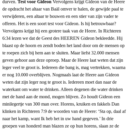
durven.
Test voor Gideon
Vervolgens krijgt Gideon van de Heere
de opdracht het altaar van Baäl omver te halen, de gewijde paal te
verwijderen, een altaar te bouwen en een stier van zijn vader te
offeren. Het is een soort test voor Gideon. Is hij betrouwbaar?
Vervolgens krijgt hij een grotere taak van de Heere. In Richteren
6:34 lezen we dat de Geest des HEEREN Gideon bekleedde. Hij
blaast op de hoorn en zendt boden het land door om de mensen op
te roepen zich bij hem aan te sluiten. Maar liefst 32.000 mensen
geven gehoor aan deze oproep. Maar de Heere laat weten dat zijn
leger veel te groot is. Iedereen die bang is, mag vertrekken, waarna
er nog 10.000 overblijven. Nogmaals laat de Heere aan Gideon
weten dat zijn leger nog te groot is. Iedereen moet dan naar de
waterkant om water te drinken. Alleen degenen die water drinken
met de hand aan de mond, mogen blijven. Zo houdt Gideon een
minilegertje van 300 man over. Horens, kruiken en fakkels Dan
klinken in Richteren 7:9 de woorden van de Heere: ‘Sta op, daal af
naar het kamp, want Ik heb het in uw hand gegeven.’ In drie
groepen van honderd man blazen ze op hun horens, slaan ze de