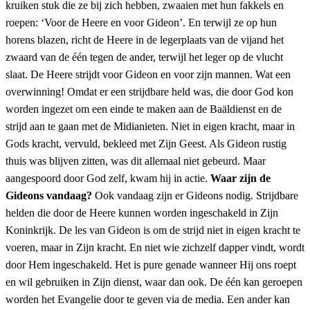
kruiken stuk die ze bij zich hebben, zwaaien met hun fakkels en
roepen: ‘Voor de Heere en voor Gideon’. En terwijl ze op hun
horens blazen, richt de Heere in de legerplaats van de vijand het
zwaard van de één tegen de ander, terwijl het leger op de vlucht
slaat. De Heere strijdt voor Gideon en voor zijn mannen. Wat een
overwinning! Omdat er een strijdbare held was, die door God kon
worden ingezet om een einde te maken aan de Baäldienst en de
strijd aan te gaan met de Midianieten. Niet in eigen kracht, maar in
Gods kracht, vervuld, bekleed met Zijn Geest. Als Gideon rustig
thuis was blijven zitten, was dit allemaal niet gebeurd. Maar
aangespoord door God zelf, kwam hij in actie.
Waar zijn de
Gideons vandaag?
Ook vandaag zijn er Gideons nodig. Strijdbare
helden die door de Heere kunnen worden ingeschakeld in Zijn
Koninkrijk. De les van Gideon is om de strijd niet in eigen kracht te
voeren, maar in Zijn kracht. En niet wie zichzelf dapper vindt, wordt
door Hem ingeschakeld. Het is pure genade wanneer Hij ons roept
en wil gebruiken in Zijn dienst, waar dan ook. De één kan geroepen
worden het Evangelie door te geven via de media. Een ander kan