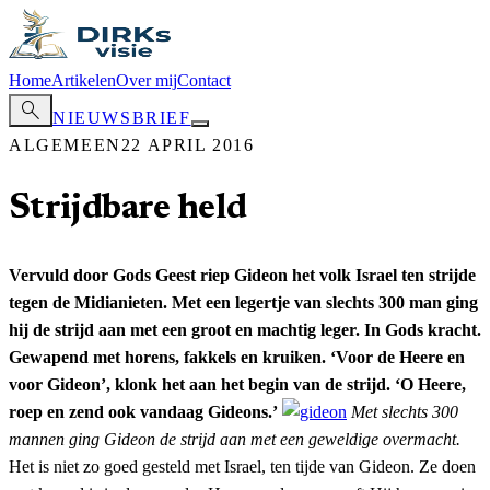
Home
Artikelen
Over mij
Contact
search
NIEUWSBRIEF
ALGEMEEN
22 APRIL 2016
Strijdbare held
Vervuld door Gods Geest riep Gideon het volk Israel ten strijde
tegen de Midianieten. Met een legertje van slechts 300 man ging
hij de strijd aan met een groot en machtig leger. In Gods kracht.
Gewapend met horens, fakkels en kruiken. ‘Voor de Heere en
voor Gideon’, klonk het aan het begin van de strijd. ‘O Heere,
roep en zend ook vandaag Gideons.’
Met slechts 300
mannen ging Gideon de strijd aan met een geweldige overmacht.
Het is niet zo goed gesteld met Israel, ten tijde van Gideon. Ze doen