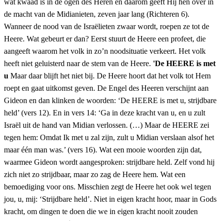
wat kwaad is in de ogen des Heren en daarom geeft Hij hen over in
de macht van de Midianieten, zeven jaar lang (Richteren 6).
Wanneer de nood van de Israëlieten zwaar wordt, roepen ze tot de
Heere. Wat gebeurt er dan? Eerst stuurt de Heere een profeet, die
aangeeft waarom het volk in zo’n noodsituatie verkeert. Het volk
heeft niet geluisterd naar de stem van de Heere.
'De HEERE is met
u
Maar daar blijft het niet bij. De Heere hoort dat het volk tot Hem
roept en gaat uitkomst geven. De Engel des Heeren verschijnt aan
Gideon en dan klinken de woorden: ‘De HEERE is met u, strijdbare
held’ (vers 12). En in vers 14: ‘Ga in deze kracht van u, en u zult
Israël uit de hand van Midian verlossen. (…) Maar de HEERE zei
tegen hem: Omdat Ik met u zal zijn, zult u Midian verslaan alsof het
maar één man was.’ (vers 16). Wat een mooie woorden zijn dat,
waarmee Gideon wordt aangesproken: strijdbare held. Zelf vond hij
zich niet zo strijdbaar, maar zo zag de Heere hem. Wat een
bemoediging voor ons. Misschien zegt de Heere het ook wel tegen
jou, u, mij: ‘Strijdbare held’. Niet in eigen kracht hoor, maar in Gods
kracht, om dingen te doen die we in eigen kracht nooit zouden