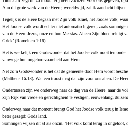
Titus 2:14 zegt dit zo mooi: ‘Hij heeft Zichzelf voor ons gegeven, opd
Aan dit grote werk van de Heere, wereldwijd, zal ik aandacht blijven
Tegelijk is de Heee begaan met Zijn volk Israel, het Joodse volk, waar
Het Joodse volk wordt echter niet automatisch gered, zoals sommigen we
van de Heere Jezus, onze en hun Messias. Alleen Zijn bloed reinigt va
Griek’ (Romeinen 1:16).
Het is werkelijk een Godswonder dat het Joodse volk nooit ten onder 
vanwege hun ongehoorzaamheid aan Hem.
Net zo’n Godswonder is het dat de gemeente door Hem wordt bescher
(Mattheus 16:18). Wat een troost mag dat zijn voor ons allen. De Heer
Ondertussen zijn we onderweg naar de dag van de Heere, naar de volh
Zijn Rijk van vrede en gerechtigheid te vestigen, eeuwenlang, duizen
Onderweg naar dat moment brengt God het Joodse volk terug in Israel. 
beter gezegd: Gods land.
Sommigen wijzen dit af als onzin. ‘Het volk komt terug in ongeloof, d