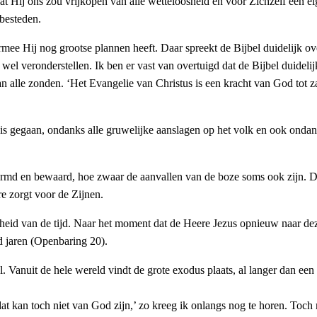
at Hij ons zou vrijkopen van alle wetteloosheid en voor Zichzelf een ei
 besteden.
mee Hij nog grootse plannen heeft. Daar spreekt de Bijbel duidelijk ove
l veronderstellen. Ik ben er vast van overtuigd dat de Bijbel duidelijk
n alle zonden. ‘Het Evangelie van Christus is een kracht van God tot za
is gegaan, ondanks alle gruwelijke aanslagen op het volk en ook ondan
md en bewaard, hoe zwaar de aanvallen van de boze soms ook zijn. De
e zorgt voor de Zijnen.
eid van de tijd. Naar het moment dat de Heere Jezus opnieuw naar dez
d jaren (Openbaring 20).
Vanuit de hele wereld vindt de grote exodus plaats, al langer dan een e
at kan toch niet van God zijn,’ zo kreeg ik onlangs nog te horen. Toch 