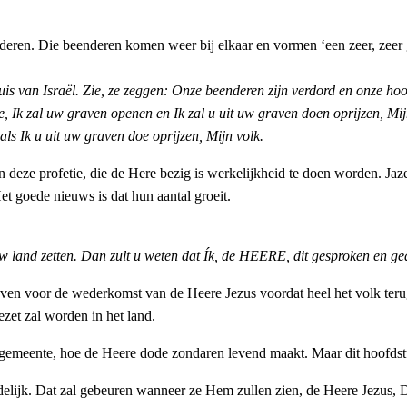
deren. Die beenderen komen weer bij elkaar en vormen ‘een zeer, zeer g
uis van Israël. Zie, ze zeggen: Onze beenderen zijn verdord en onze hoo
Ik zal uw graven openen en Ik zal u uit uw graven doen oprijzen, Mijn 
s Ik u uit uw graven doe oprijzen, Mijn volk.
an deze profetie, die de Here bezig is werkelijkheid te doen worden. Jaz
t goede nieuws is dat hun aantal groeit.
in uw land zetten. Dan zult u weten dat Ík, de HEERE, dit gesproken en
geven voor de wederkomst van de Heere Jezus voordat heel het volk terug 
ezet zal worden in het land.
emeente, hoe de Heere dode zondaren levend maakt. Maar dit hoofdstuk 
delijk. Dat zal gebeuren wanneer ze Hem zullen zien, de Heere Jezus,