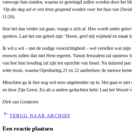
vanwege hun zonden, waarna ze gereinigd zullen worden door het bl
‘Op die dag zal er een bron geopend worden voor het huis van David
11:26).
Hoe het dan verder zal gaan, vraagt u zich af. Hier wordt onder gelov
spreken. Laat het ons gebed zijn: ‘Heere, geef mij wijsheid en maak h
Ik wil u wil – met de nodige voorzichtigheid – wel vertellen wat mijn 
eeuwen zullen dan met Hem regeren. Vanuit Jeruzalem zal opnieuw he
van hoe hun houding zal zijn ten opzichte van Israel. Na duizend jaar 
witte troon, waarna Openbaring 21 en 22 aanbreken: de nieuwe hemel
Misschien ga ik hier nog wel eens uitgebreider op in. Het gaat er ni
en door Zijn Geest. En als u andere gedachten hebt: Laat het Woord 
Dirk van Genderen
arrow_back
TERUG NAAR ARCHIEF
Een reactie plaatsen