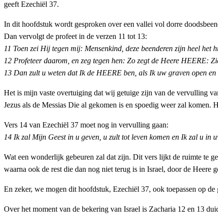
geeft Ezechiël 37.
In dit hoofdstuk wordt gesproken over een vallei vol dorre doodsbeen
Dan vervolgt de profeet in de verzen 11 tot 13:
11 Toen zei Hij tegen mij: Mensenkind, deze beenderen zijn heel het h
12 Profeteer daarom, en zeg tegen hen: Zo zegt de Heere HEERE: Zie, 
13 Dan zult u weten dat Ik de HEERE ben, als Ik uw graven open en al
Het is mijn vaste overtuiging dat wij getuige zijn van de vervulling v
Jezus als de Messias Die al gekomen is en spoedig weer zal komen. He
Vers 14 van Ezechiël 37 moet nog in vervulling gaan:
14 Ik zal Mijn Geest in u geven, u zult tot leven komen en Ik zal u 
Wat een wonderlijk gebeuren zal dat zijn. Dit vers lijkt de ruimte te 
waarna ook de rest die dan nog niet terug is in Israel, door de Heere g
En zeker, we mogen dit hoofdstuk, Ezechiël 37, ook toepassen op de g
Over het moment van de bekering van Israel is Zacharia 12 en 13 dui