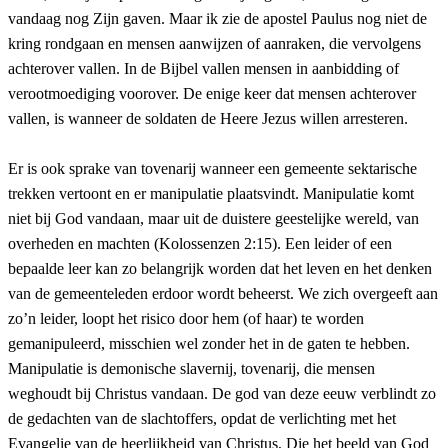
vandaag nog Zijn gaven. Maar ik zie de apostel Paulus nog niet de
kring rondgaan en mensen aanwijzen of aanraken, die vervolgens
achterover vallen. In de Bijbel vallen mensen in aanbidding of
verootmoediging voorover. De enige keer dat mensen achterover
vallen, is wanneer de soldaten de Heere Jezus willen arresteren.
Er is ook sprake van tovenarij wanneer een gemeente sektarische
trekken vertoont en er manipulatie plaatsvindt. Manipulatie komt
niet bij God vandaan, maar uit de duistere geestelijke wereld, van
overheden en machten (Kolossenzen 2:15). Een leider of een
bepaalde leer kan zo belangrijk worden dat het leven en het denken
van de gemeenteleden erdoor wordt beheerst. We zich overgeeft aan
zo’n leider, loopt het risico door hem (of haar) te worden
gemanipuleerd, misschien wel zonder het in de gaten te hebben.
Manipulatie is demonische slavernij, tovenarij, die mensen
weghoudt bij Christus vandaan. De god van deze eeuw verblindt zo
de gedachten van de slachtoffers, opdat de verlichting met het
Evangelie van de heerlijkheid van Christus, Die het beeld van God