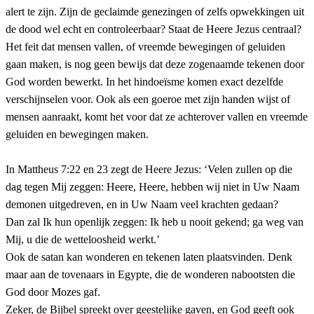
alert te zijn. Zijn de geclaimde genezingen of zelfs opwekkingen uit
de dood wel echt en controleerbaar? Staat de Heere Jezus centraal?
Het feit dat mensen vallen, of vreemde bewegingen of geluiden
gaan maken, is nog geen bewijs dat deze zogenaamde tekenen door
God worden bewerkt. In het hindoeïsme komen exact dezelfde
verschijnselen voor. Ook als een goeroe met zijn handen wijst of
mensen aanraakt, komt het voor dat ze achterover vallen en vreemde
geluiden en bewegingen maken.
In Mattheus 7:22 en 23 zegt de Heere Jezus: ‘Velen zullen op die
dag tegen Mij zeggen: Heere, Heere, hebben wij niet in Uw Naam
demonen uitgedreven, en in Uw Naam veel krachten gedaan?
Dan zal Ik hun openlijk zeggen: Ik heb u nooit gekend; ga weg van
Mij, u die de wetteloosheid werkt.’
Ook de satan kan wonderen en tekenen laten plaatsvinden. Denk
maar aan de tovenaars in Egypte, die de wonderen nabootsten die
God door Mozes gaf.
Zeker, de Bijbel spreekt over geestelijke gaven, en God geeft ook