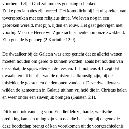
voorbereid zijn. God zal immers genezing schenken.
Zulke proclamaties zijn wreed. Het komt dicht bij het uitspreken van
toverspreuken met een religieus tintje. We leven nog in een
gebroken wereld, met pijn, lijden en rouw. Het gaat gelovigen niet
voorbij. Maar de Heere wil Zijn kracht schenken in onze zwakheid.
Zijn genade is genoeg (2 Korinthe 12:9).
De dwaalleer bij de Galaten was erop gericht dat ze allerlei wetten
moeten houden om gered te kunnen worden, zoals het houden van
de sabbat, de spijswetten en de feesten. 1 Timotheüs 4:1 zegt dat
dwaalleren uit het rijk van de duisternis afkomstig zijn, bij de
misleidende geesten en de demonen vandaan. Deze dwaalleraars
wilden de gemeenten in Galatië uit hun vrijheid die in Christus halen
en weer onder een slavenjuk brengen (Galaten 5:1).
Dit komt ook vandaag voor. Een liefdeloze, harde, wettische
prediking kan een uiting zijn van occulte belasting bij degene die
deze boodschap brengt of kan voortkomen uit de voorgeschiedenis