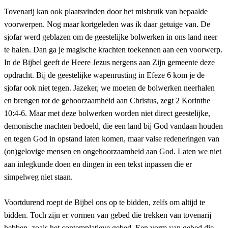
Tovenarij kan ook plaatsvinden door het misbruik van bepaalde
voorwerpen. Nog maar kortgeleden was ik daar getuige van. De
sjofar werd geblazen om de geestelijke bolwerken in ons land neer
te halen. Dan ga je magische krachten toekennen aan een voorwerp.
In de Bijbel geeft de Heere Jezus nergens aan Zijn gemeente deze
opdracht. Bij de geestelijke wapenrusting in Efeze 6 kom je de
sjofar ook niet tegen. Jazeker, we moeten de bolwerken neerhalen
en brengen tot de gehoorzaamheid aan Christus, zegt 2 Korinthe
10:4-6. Maar met deze bolwerken worden niet direct geestelijke,
demonische machten bedoeld, die een land bij God vandaan houden
en tegen God in opstand laten komen, maar valse redeneringen van
(on)gelovige mensen en ongehoorzaamheid aan God. Laten we niet
aan inlegkunde doen en dingen in een tekst inpassen die er
simpelweg niet staan.
Voortdurend roept de Bijbel ons op te bidden, zelfs om altijd te
bidden. Toch zijn er vormen van gebed die trekken van tovenarij
hebben, zoals het contemplatieve gebed. Een vorm van gebed die