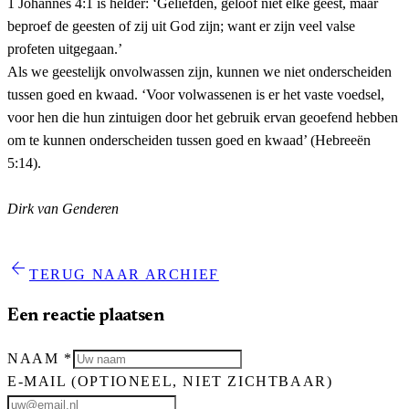
1 Johannes 4:1 is helder: ‘Geliefden, geloof niet elke geest, maar
beproef de geesten of zij uit God zijn; want er zijn veel valse
profeten uitgegaan.’
Als we geestelijk onvolwassen zijn, kunnen we niet onderscheiden
tussen goed en kwaad. ‘Voor volwassenen is er het vaste voedsel,
voor hen die hun zintuigen door het gebruik ervan geoefend hebben
om te kunnen onderscheiden tussen goed en kwaad’ (Hebreeën
5:14).
Dirk van Genderen
arrow_back
TERUG NAAR ARCHIEF
Een reactie plaatsen
NAAM
*
E-MAIL
(OPTIONEEL, NIET ZICHTBAAR)