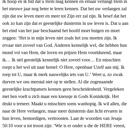
Ik hoop en ik bid dat u Hem mag kennen en ernaar verlangt Hem in
het nieuwe jaar nog beter te leren kennen. Dat het uw verlangen zal
zijn dat uw leven meer en meer tot Zijn eer zal zijn. Ik besef dat het
ook zo kan zijn dat er geestelijke duisternis in uw leven is. Dat u aan
het eind van het jaar beschaamd het hoofd moet buigen en moet
zeggen: ‘Het is in mijn leven niet zoals het zou moeten zijn. Ik
ervaar niet zoveel van God. Anderen kennelijk wel, die hebben hun
mond vol van Hem, die loven en prijzen Hem voortdurend, maar
ik… Ik stel geestelijk kennelijk niet zoveel voor… En misschien
roept u het wel uit naar hemel: O Here, openbaar Uzelf aan mij. Ik
roep tot U, maar ik merk nauwelijks iets van U.’ Weet u, zo zwak
durven we ons meestal niet op te stellen. Al die zogenaamde
geestelijke krachtpatsers kennen geen bescheidenheid. Vergeleken
met hen voelt u zich maar een kneusje in Gods Koninkrijk. Het
drukt u terneer. Maakt u misschien soms wanhopig. Ik wil allen, die
naar de Here verlangen, maar meer duisternis dan licht ervaren in
hun leven, bemoedigen, vertroosten. Laat de woorden van Jesaja
50:10 voor u tot troost zijn: ‘Wie is er onder u die de HERE vreest,