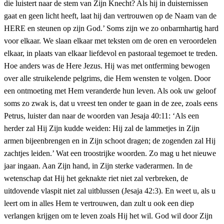
die luistert naar de stem van Zijn Knecht? Als hij in duisternissen
gaat en geen licht heeft, laat hij dan vertrouwen op de Naam van de
HERE en steunen op zijn God.’ Soms zijn we zo onbarmhartig hard
voor elkaar. We slaan elkaar met teksten om de oren en veroordelen
elkaar, in plaats van elkaar liefdevol en pastoraal tegemoet te treden.
Hoe anders was de Here Jezus. Hij was met ontferming bewogen
over alle struikelende pelgrims, die Hem wensten te volgen. Door
een ontmoeting met Hem veranderde hun leven. Als ook uw geloof
soms zo zwak is, dat u vreest ten onder te gaan in de zee, zoals eens
Petrus, luister dan naar de woorden van Jesaja 40:11: ‘Als een
herder zal Hij Zijn kudde weiden: Hij zal de lammetjes in Zijn
armen bijeenbrengen en in Zijn schoot dragen; de zogenden zal Hij
zachtjes leiden.’ Wat een troostrijke woorden. Zo mag u het nieuwe
jaar ingaan. Aan Zijn hand, in Zijn sterke vaderarmen. In de
wetenschap dat Hij het geknakte riet niet zal verbreken, de
uitdovende vlaspit niet zal uitblussen (Jesaja 42:3). En weet u, als u
leert om in alles Hem te vertrouwen, dan zult u ook een diep
verlangen krijgen om te leven zoals Hij het wil. God wil door Zijn