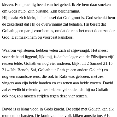
kiezen. Een prachtig beeld van het gebed. Ik zie hem daar smeken
om Gods hulp, Zijn bijstand, Zijn bescherming.
Hij maakt zich klein, in het besef dat God groot is. God schenkt hem
de zekerheid dat Hij de overwinning zal behalen. Hij beseft dat
Goliath geen partij voor hem is, omdat de reus het moet doen zonder
God. Dat maakt hem bij voorbaat kansloos.
Waarom vijf stenen, hebben velen zich al afgevraagd. Het meest
voor de hand liggend, lijkt mij, is dat het leger van de Filistijnen vijf
reuzen telde. Goliath en nog vier anderen, blijkt uit 2 Samuel 21:15-
21 – Isbi Benob, Saf, Goliath uit Gath (= een andere Goliath) en
nog een naamloze reus, die ook in Rafa was geboren, met zes
vingers aan zijn beide handen en zes tenen aan beide voeten. David
zal er wellicht rekening mee hebben gehouden dat hij na Goliath
ook nog zou moeten strijden tegen deze vier reuzen.
David is er klaar voor, in Gods kracht. De strijd met Goliath kan elk
moment losbarsten. De koning en het volk kijken angstig toe. Als