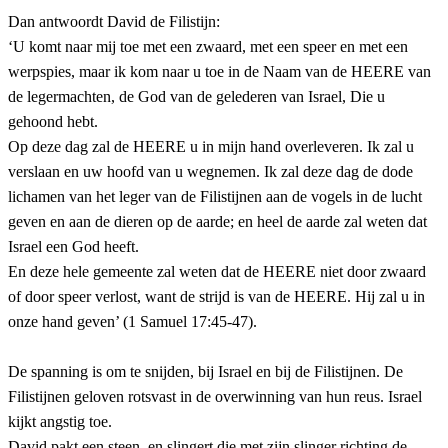
Dan antwoordt David de Filistijn:
‘U komt naar mij toe met een zwaard, met een speer en met een
werpspies, maar ik kom naar u toe in de Naam van de HEERE van
de legermachten, de God van de gelederen van Israel, Die u
gehoond hebt.
Op deze dag zal de HEERE u in mijn hand overleveren. Ik zal u
verslaan en uw hoofd van u wegnemen. Ik zal deze dag de dode
lichamen van het leger van de Filistijnen aan de vogels in de lucht
geven en aan de dieren op de aarde; en heel de aarde zal weten dat
Israel een God heeft.
En deze hele gemeente zal weten dat de HEERE niet door zwaard
of door speer verlost, want de strijd is van de HEERE. Hij zal u in
onze hand geven’ (1 Samuel 17:45-47).
De spanning is om te snijden, bij Israel en bij de Filistijnen. De
Filistijnen geloven rotsvast in de overwinning van hun reus. Israel
kijkt angstig toe.
David pakt een steen, en slingert die met zijn slinger richting de