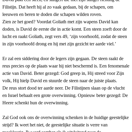
Filistijn. Dat heeft hij al zo vaak gedaan, bij de schapen, om
leeuwen en beren te doden die schapen wilden roven.
Zien ze het goed? Voordat Goliath met zijn wapens David kan
doden, is David de eerste die in actie komt. Een steen zoeft door de
lucht en raakt Goliath, zegt vers 49, ‘zijn voorhoofd, zodat de steen
in zijn voorhoofd drong en hij met zijn gezicht ter aarde viel.’
Er zal een siddering door de legers zijn gegaan. De steen raakt de
reus precies op de plaats waar hij niet beschermd is. Een fenomenale
actie van David. Beter gezegd: God greep in, Hij streed voor Zijn
volk, Hij hielp David en stuurde de steen naar de juiste plaats.
De reus stort dood ter aarde neer. De Filistijnen slaan op de vlucht
en Israel behaalt een grote overwinning. Opnieuw beter gezegd: De
Heere schenkt hun de overwinning.
Zal God ook ons de overwinning schenken in de huidige geestelijke
strijd? Ik weet het niet, de geestelijke situatie is verre van