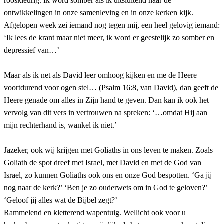
rooskleurig. Ik word somber als ik uitsluitend naar de
ontwikkelingen in onze samenleving en in onze kerken kijk.
Afgelopen week zei iemand nog tegen mij, een heel gelovig iemand:
‘Ik lees de krant maar niet meer, ik word er geestelijk zo somber en
depressief van…’
Maar als ik net als David leer omhoog kijken en me de Heere
voortdurend voor ogen stel… (Psalm 16:8, van David), dan geeft de
Heere genade om alles in Zijn hand te geven. Dan kan ik ook het
vervolg van dit vers in vertrouwen na spreken: ‘…omdat Hij aan
mijn rechterhand is, wankel ik niet.’
Jazeker, ook wij krijgen met Goliaths in ons leven te maken. Zoals
Goliath de spot dreef met Israel, met David en met de God van
Israel, zo kunnen Goliaths ook ons en onze God bespotten. ‘Ga jij
nog naar de kerk?’ ‘Ben je zo ouderwets om in God te geloven?’
‘Geloof jij alles wat de Bijbel zegt?’
Rammelend en kletterend wapentuig. Wellicht ook voor u