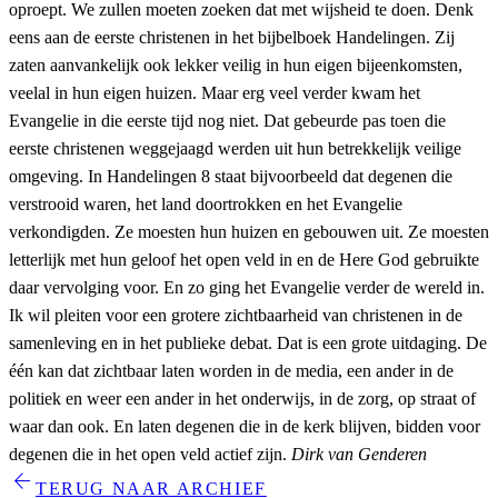
oproept. We zullen moeten zoeken dat met wijsheid te doen. Denk
eens aan de eerste christenen in het bijbelboek Handelingen. Zij
zaten aanvankelijk ook lekker veilig in hun eigen bijeenkomsten,
veelal in hun eigen huizen. Maar erg veel verder kwam het
Evangelie in die eerste tijd nog niet. Dat gebeurde pas toen die
eerste christenen weggejaagd werden uit hun betrekkelijk veilige
omgeving. In Handelingen 8 staat bijvoorbeeld dat degenen die
verstrooid waren, het land doortrokken en het Evangelie
verkondigden. Ze moesten hun huizen en gebouwen uit. Ze moesten
letterlijk met hun geloof het open veld in en de Here God gebruikte
daar vervolging voor. En zo ging het Evangelie verder de wereld in.
Ik wil pleiten voor een grotere zichtbaarheid van christenen in de
samenleving en in het publieke debat. Dat is een grote uitdaging. De
één kan dat zichtbaar laten worden in de media, een ander in de
politiek en weer een ander in het onderwijs, in de zorg, op straat of
waar dan ook. En laten degenen die in de kerk blijven, bidden voor
degenen die in het open veld actief zijn.
Dirk van Genderen
arrow_back
TERUG NAAR ARCHIEF