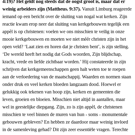
4:19)? Het geldt nog steeds dat de oogst groot is, maar dat er
weinig arbeiders zijn (Mattheus. 9:37).
Vanuit Limburg reageerde
iemand op een bericht over de sluiting van nogal wat kerken. Zijn
reactie kwam erop neer dat sluiting van kerkgebouwen tegelijk een
appèl is op christenen: voelen we ons misschien te veilig in onze
mooie kerkgebouwen en moeten we niet méér christen zijn in het
open veld? ‘Laat zien en horen dat je christen bent’, is zijn stelling.
‘De wereld heeft het nodig dat Gods woorden, Zijn blijdschap,
kracht, vrede en liefde zichtbaar worden.’ Hij constateerde in zijn
schrijven dat kerkgemeenschappen geen halt weten toe te roepen
aan de verloedering van de maatschappij. Waarden en normen staan
onder druk en veel kerken bloeden langzaam dood. Hoewel er
gelukkig ook tekenen van hoop zijn, kerken en gemeenten die
leven, groeien en bloeien. Misschien niet altijd in aantallen, maar
wel in geestelijke diepgang. Zijn, zo is zijn appèl, de christenen
misschien te veel binnen de muren van hun - soms - monumentale
gebouwen gebleven? En hebben ze daardoor maar weinig invloed
in de samenleving gehad? Dit zijn zeer essentiële vragen. Terechte