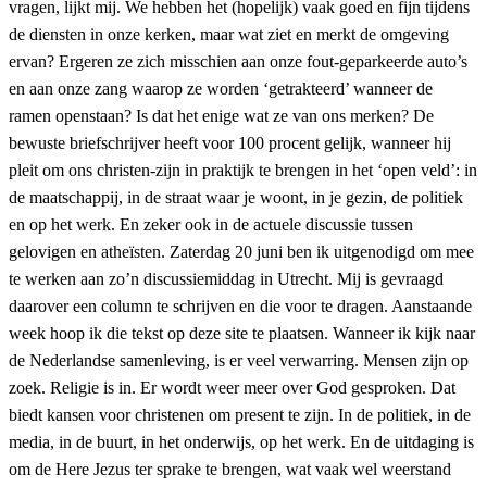
vragen, lijkt mij. We hebben het (hopelijk) vaak goed en fijn tijdens
de diensten in onze kerken, maar wat ziet en merkt de omgeving
ervan? Ergeren ze zich misschien aan onze fout-geparkeerde auto’s
en aan onze zang waarop ze worden ‘getrakteerd’ wanneer de
ramen openstaan? Is dat het enige wat ze van ons merken? De
bewuste briefschrijver heeft voor 100 procent gelijk, wanneer hij
pleit om ons christen-zijn in praktijk te brengen in het ‘open veld’: in
de maatschappij, in de straat waar je woont, in je gezin, de politiek
en op het werk. En zeker ook in de actuele discussie tussen
gelovigen en atheïsten. Zaterdag 20 juni ben ik uitgenodigd om mee
te werken aan zo’n discussiemiddag in Utrecht. Mij is gevraagd
daarover een column te schrijven en die voor te dragen. Aanstaande
week hoop ik die tekst op deze site te plaatsen. Wanneer ik kijk naar
de Nederlandse samenleving, is er veel verwarring. Mensen zijn op
zoek. Religie is in. Er wordt weer meer over God gesproken. Dat
biedt kansen voor christenen om present te zijn. In de politiek, in de
media, in de buurt, in het onderwijs, op het werk. En de uitdaging is
om de Here Jezus ter sprake te brengen, wat vaak wel weerstand