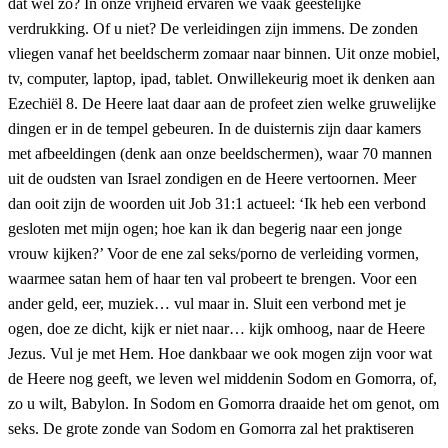
dat wel zo? In onze vrijheid ervaren we vaak geestelijke
verdrukking. Of u niet? De verleidingen zijn immens. De zonden
vliegen vanaf het beeldscherm zomaar naar binnen. Uit onze mobiel,
tv, computer, laptop, ipad, tablet. Onwillekeurig moet ik denken aan
Ezechiël 8. De Heere laat daar aan de profeet zien welke gruwelijke
dingen er in de tempel gebeuren. In de duisternis zijn daar kamers
met afbeeldingen (denk aan onze beeldschermen), waar 70 mannen
uit de oudsten van Israel zondigen en de Heere vertoornen. Meer
dan ooit zijn de woorden uit Job 31:1 actueel: ‘Ik heb een verbond
gesloten met mijn ogen; hoe kan ik dan begerig naar een jonge
vrouw kijken?’ Voor de ene zal seks/porno de verleiding vormen,
waarmee satan hem of haar ten val probeert te brengen. Voor een
ander geld, eer, muziek… vul maar in. Sluit een verbond met je
ogen, doe ze dicht, kijk er niet naar… kijk omhoog, naar de Heere
Jezus. Vul je met Hem. Hoe dankbaar we ook mogen zijn voor wat
de Heere nog geeft, we leven wel middenin Sodom en Gomorra, of,
zo u wilt, Babylon. In Sodom en Gomorra draaide het om genot, om
seks. De grote zonde van Sodom en Gomorra zal het praktiseren