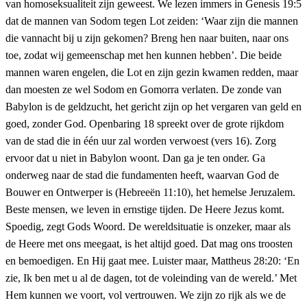
van homoseksualiteit zijn geweest. We lezen immers in Genesis 19:5
dat de mannen van Sodom tegen Lot zeiden: ‘Waar zijn die mannen
die vannacht bij u zijn gekomen? Breng hen naar buiten, naar ons
toe, zodat wij gemeenschap met hen kunnen hebben’. Die beide
mannen waren engelen, die Lot en zijn gezin kwamen redden, maar
dan moesten ze wel Sodom en Gomorra verlaten. De zonde van
Babylon is de geldzucht, het gericht zijn op het vergaren van geld en
goed, zonder God. Openbaring 18 spreekt over de grote rijkdom
van de stad die in één uur zal worden verwoest (vers 16). Zorg
ervoor dat u niet in Babylon woont. Dan ga je ten onder. Ga
onderweg naar de stad die fundamenten heeft, waarvan God de
Bouwer en Ontwerper is (Hebreeën 11:10), het hemelse Jeruzalem.
Beste mensen, we leven in ernstige tijden. De Heere Jezus komt.
Spoedig, zegt Gods Woord. De wereldsituatie is onzeker, maar als
de Heere met ons meegaat, is het altijd goed. Dat mag ons troosten
en bemoedigen. En Hij gaat mee. Luister maar, Mattheus 28:20: ‘En
zie, Ik ben met u al de dagen, tot de voleinding van de wereld.’ Met
Hem kunnen we voort, vol vertrouwen. We zijn zo rijk als we de