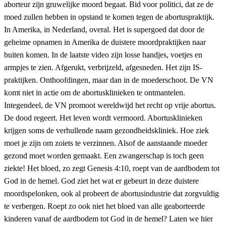
aborteur zijn gruwelijke moord begaat. Bid voor politici, dat ze de
moed zullen hebben in opstand te komen tegen de abortuspraktijk.
In Amerika, in Nederland, overal. Het is supergoed dat door de
geheime opnamen in Amerika de duistere moordpraktijken naar
buiten komen. In de laatste video zijn losse handjes, voetjes en
armpjes te zien. Afgerukt, verbrijzeld, afgesneden. Het zijn IS-
praktijken. Onthoofdingen, maar dan in de moederschoot. De VN
komt niet in actie om de abortusklinieken te ontmantelen.
Integendeel, de VN promoot wereldwijd het recht op vrije abortus.
De dood regeert. Het leven wordt vermoord. Abortusklinieken
krijgen soms de verhullende naam gezondheidskliniek. Hoe ziek
moet je zijn om zoiets te verzinnen. Alsof de aanstaande moeder
gezond moet worden gemaakt. Een zwangerschap is toch geen
ziekte! Het bloed, zo zegt Genesis 4:10, roept van de aardbodem tot
God in de hemel. God ziet het wat er gebeurt in deze duistere
moordspelonken, ook al probeert de abortusindustrie dat zorgvuldig
te verbergen. Roept zo ook niet het bloed van alle geaborteerde
kinderen vanaf de aardbodem tot God in de hemel? Laten we hier