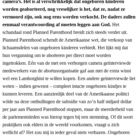
camera’s. Het is al verschrikkelijk dat ongeboren kinderen
worden geaborteerd, nog vreselijker is het, dat ze, nadat ze
vermoord zijn, ook nog eens worden verkocht. De daders zullen
eenmaal verantwoording af moeten leggen aan God.
Het
schandaal rond Planned Parenthood breidt zich steeds verder uit.
Planned Parenthood schendt de Amerikaanse wet, die verkoop van
lichaamsdelen van ongeboren kinderen verbiedt. Het lijkt mij dat
hun vergunning om te aborteren per direct moet worden
ingetrokken. Eén van de met een verborgen camera geïnterviewde
medewerkers van de abortusorganisatie gaf aan met de extra winst
wel een Lamborghini te willen kopen. Een andere geïnterviewde liet
weten – indien gewenst – compleet intacte ongeboren kindjes te
kunnen leveren. Een aanzienlijk deel van de Amerikaanse politici
wilde na deze onthullingen de subsidie van zo’n half miljard dollar
per jaar aan Planned Parenthood stoppen, maar de meerderheid van
de parlementsleden was hierop tegen bij een stemming. Of dit soort
praktijken ook elders in de wereld voorkomen, vraagt u zich
wellicht af? Het zou mij in ieder geval niets verbazen. Ongeboren