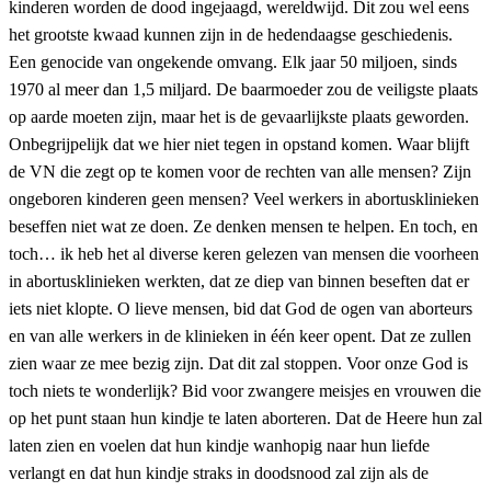
kinderen worden de dood ingejaagd, wereldwijd. Dit zou wel eens
het grootste kwaad kunnen zijn in de hedendaagse geschiedenis.
Een genocide van ongekende omvang. Elk jaar 50 miljoen, sinds
1970 al meer dan 1,5 miljard. De baarmoeder zou de veiligste plaats
op aarde moeten zijn, maar het is de gevaarlijkste plaats geworden.
Onbegrijpelijk dat we hier niet tegen in opstand komen. Waar blijft
de VN die zegt op te komen voor de rechten van alle mensen? Zijn
ongeboren kinderen geen mensen? Veel werkers in abortusklinieken
beseffen niet wat ze doen. Ze denken mensen te helpen. En toch, en
toch… ik heb het al diverse keren gelezen van mensen die voorheen
in abortusklinieken werkten, dat ze diep van binnen beseften dat er
iets niet klopte. O lieve mensen, bid dat God de ogen van aborteurs
en van alle werkers in de klinieken in één keer opent. Dat ze zullen
zien waar ze mee bezig zijn. Dat dit zal stoppen. Voor onze God is
toch niets te wonderlijk? Bid voor zwangere meisjes en vrouwen die
op het punt staan hun kindje te laten aborteren. Dat de Heere hun zal
laten zien en voelen dat hun kindje wanhopig naar hun liefde
verlangt en dat hun kindje straks in doodsnood zal zijn als de