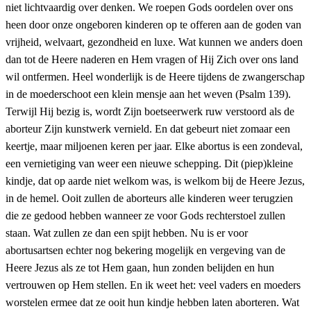
niet lichtvaardig over denken. We roepen Gods oordelen over ons
heen door onze ongeboren kinderen op te offeren aan de goden van
vrijheid, welvaart, gezondheid en luxe. Wat kunnen we anders doen
dan tot de Heere naderen en Hem vragen of Hij Zich over ons land
wil ontfermen. Heel wonderlijk is de Heere tijdens de zwangerschap
in de moederschoot een klein mensje aan het weven (Psalm 139).
Terwijl Hij bezig is, wordt Zijn boetseerwerk ruw verstoord als de
aborteur Zijn kunstwerk vernield. En dat gebeurt niet zomaar een
keertje, maar miljoenen keren per jaar. Elke abortus is een zondeval,
een vernietiging van weer een nieuwe schepping. Dit (piep)kleine
kindje, dat op aarde niet welkom was, is welkom bij de Heere Jezus,
in de hemel. Ooit zullen de aborteurs alle kinderen weer terugzien
die ze gedood hebben wanneer ze voor Gods rechterstoel zullen
staan. Wat zullen ze dan een spijt hebben. Nu is er voor
abortusartsen echter nog bekering mogelijk en vergeving van de
Heere Jezus als ze tot Hem gaan, hun zonden belijden en hun
vertrouwen op Hem stellen. En ik weet het: veel vaders en moeders
worstelen ermee dat ze ooit hun kindje hebben laten aborteren. Wat