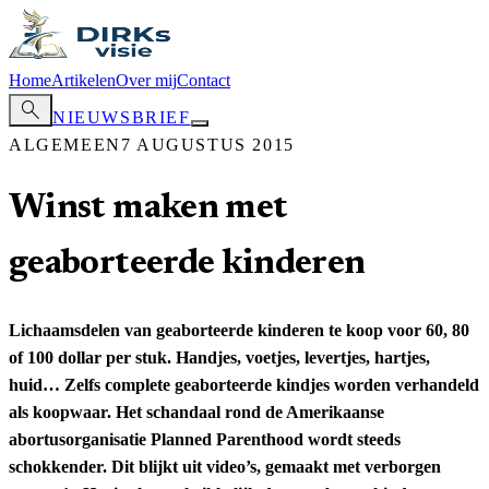
Home
Artikelen
Over mij
Contact
search
NIEUWSBRIEF
ALGEMEEN
7 AUGUSTUS 2015
Winst maken met
geaborteerde kinderen
Lichaamsdelen van geaborteerde kinderen te koop voor 60, 80
of 100 dollar per stuk. Handjes, voetjes, levertjes, hartjes,
huid… Zelfs complete geaborteerde kindjes worden verhandeld
als koopwaar. Het schandaal rond de Amerikaanse
abortusorganisatie Planned Parenthood wordt steeds
schokkender. Dit blijkt uit video’s, gemaakt met verborgen