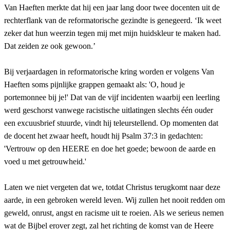
Van Haeften merkte dat hij een jaar lang door twee docenten uit de
rechterflank van de reformatorische gezindte is genegeerd. ‘Ik weet
zeker dat hun weerzin tegen mij met mijn huidskleur te maken had.
Dat zeiden ze ook gewoon.’
Bij verjaardagen in reformatorische kring worden er volgens Van
Haeften soms pijnlijke grappen gemaakt als: 'O, houd je
portemonnee bij je!' Dat van de vijf incidenten waarbij een leerling
werd geschorst vanwege racistische uitlatingen slechts één ouder
een excuusbrief stuurde, vindt hij teleurstellend. Op momenten dat
de docent het zwaar heeft, houdt hij Psalm 37:3 in gedachten:
'Vertrouw op den HEERE en doe het goede; bewoon de aarde en
voed u met getrouwheid.'
Laten we niet vergeten dat we, totdat Christus terugkomt naar deze
aarde, in een gebroken wereld leven. Wij zullen het nooit redden om
geweld, onrust, angst en racisme uit te roeien. Als we serieus nemen
wat de Bijbel erover zegt, zal het richting de komst van de Heere